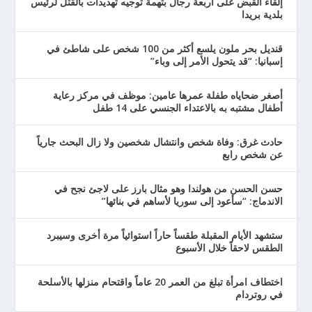
إلقاء القبض على أربعة رجال بتهمة توجيه تهديدات بالقتل لرئيس
بلدية بريدا
قنديل بحر ملون يلسع أكثر من 100 شخص على شاطئ في
إسبانيا: “قد يتحول الأمر إلى وباء”
أصغر ضحاياه طفلة عمرها عامين: موظف في مركز رعاية
أطفال مشتبه به بالاعتداء الجنسي على 14 طفل
حادث غرق: وفاة شخص وانتشال شخصين ولا زال البحث جارياً
عن شخص رابع
حسن الحسن من هولندا وهو مثال بارز على لاجئ نجح في
الاندماج: “سأعود إلى سوريا لأساهم في بنائها”
ستشهد الأيام المقبلة طقساً حاراً استوائياً مرة أخرى وسيبرد
الطقس لاحقاً خلال الأسبوع
اختطاف امرأة تبلغ من العمر 20 عاماً واقتحام منزلها بالأسلحة
في روتردام