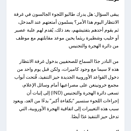
يبقى السؤال: هل يدرك طالبو اللجوء الجالسون في غرفة
الانتظار اليوم هذا الأمر؟ يسلمون أمتعتهم عند المدخل،
ثم يقوم أحدهم بتفتيشهم، بعد ذلك، يُقدم لهم علبة عصير
أو حليب وشطيرة ريثما يحين موعد مقابلتهم مع موظف
من دائرة الهجرة والتجنيس.
من النادر جدًا السماح للصحفيين بدخول غرفة الانتظار
هذه لا سيما مع وجود كاميرات، ولكن قبل يوم واحد من
دخول القواعد الأوروبية الجديدة حيز التنفيذ، فُتحت أبواب
مجمع خرونينغن على مصراعيها أمام وسائل الإعلام،
تسعى دائرة الهجرة والتجنيس (IND) إلى إثبات أن
إجراءات اللجوء ستسير “بكفاءة أكبر” بدءًا من الغد، ويعود
سبب هذه التغييرات إلى اتفاقية الهجرة الأوروبية، التي
تدخل حيز التنفيذ غدًا أيضًا.