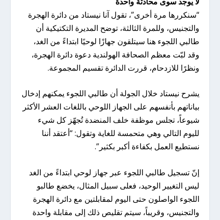
لا يوجد سوى محادثة واحدة
“سنكررها مرة أخرى”، تقول آنا نيستاد من دائرة الهجرة
والتجنيس، وللمرة الثالثة، توضح المديرة التكتيكية أن
طالبي اللجوء هنا سيتلقون جهازًا لوحيًا ابتداءً من الغد،
وقد لبّت معظم الصحافة الهولندية دعوة دائرة الهجرة،
ونظرًا للازدحام، قررت الدائرة تقسيم المجموعة.
يشرح نيستاد خلال الجولة أن طالبي اللجوء يمكنهم إدخال
بياناتهم بأنفسهم على الجهاز اللوحي باللغات العشر الأكثر
شيوعاً، تجلس موظفة خلف المنضدة تُجهّز كل شيء
لليوم التالي وهي متحمسة للغاية وتقول: “أعتقد أننا
نستطيع العمل بكفاءة أكبر بكثير”.
إنّ تسجيل طالبي اللجوء عبر جهاز لوحي ابتداءً من الغد
ليس التغيير الوحيد، فعلى سبيل المثال، يخضع طالبو
اللجوء الواصلون حتى اليوم لمقابلتين مع دائرة الهجرة
والتجنيس، وقريباً، سيتم تقليص ذلك إلى مقابلة واحدة