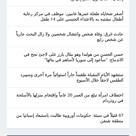
أصغر ضحاياه طفلة عمرها عامين: موظف في مركز رعاية
أطفال مشتبه به بالاعتداء الجنسي على 14 طفل
حادث غرق: وفاة شخص وانتشال شخصين ولا زال البحث جارياً
عن شخص رابع
حسن الحسن من هولندا وهو مثال بارز على لاجئ نجح في
الاندماج: “سأعود إلى سوريا لأساهم في بنائها”
ستشهد الأيام المقبلة طقساً حاراً استوائياً مرة أخرى وسيبرد
الطقس لاحقاً خلال الأسبوع
اختطاف امرأة تبلغ من العمر 20 عاماً واقتحام منزلها بالأسلحة
في روتردام
67 قتيلاً في سبتة: حكومات أوروبية طالبت باستبعاد إسبانيا من
منطقة شنغن