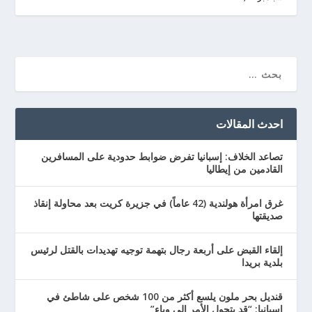
احدث المقالات
تصاعد الخلاف: إسبانيا تفرض ضوابط حدودية على المسافرين
القادمين من إيطاليا
غرق امرأة هولندية (42 عاماً) في جزيرة كريت بعد محاولة إنقاذ
صديقتها
إلقاء القبض على أربعة رجال بتهمة توجيه تهديدات بالقتل لرئيس
بلدية بريدا
قنديل بحر ملون يلسع أكثر من 100 شخص على شاطئ في
إسبانيا: “قد يتحول الأمر إلى وباء”