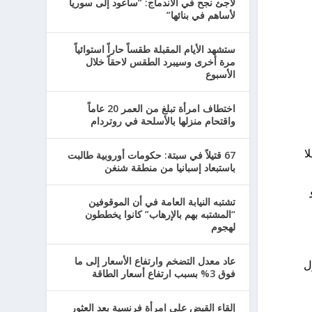
لاجئ نجح في الاندماج: “سأعود إلى سوريا
لأساهم في بنائها”
ستشهد الأيام المقبلة طقساً حاراً استوائياً
مرة أخرى وسيبرد الطقس لاحقاً خلال
الأسبوع
اختطاف امرأة تبلغ من العمر 20 عاماً
واقتحام منزلها بالأسلحة في روتردام
ا
67 قتيلاً في سبتة: حكومات أوروبية طالبت
باستبعاد إسبانيا من منطقة شنغن
تشتبه النيابة العامة في أن الموقوفين
“المشتبه بهم بالإرهاب” كانوا يخططون
لهجوم
عاد معدل التضخم وارتفاع الأسعار إلى ما
ل
فوق 3% بسبب ارتفاع أسعار الطاقة
إلقاء القبض على امرأة فرنسية بعد العثور