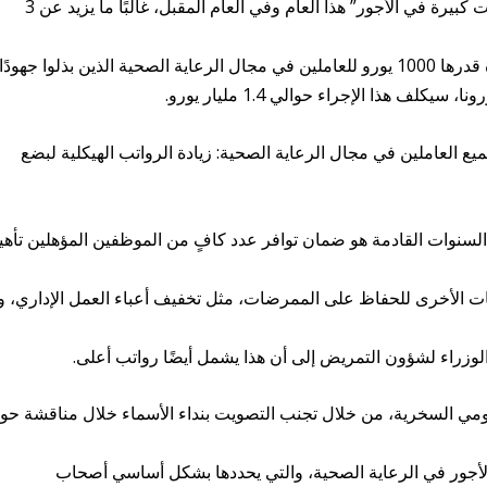
العمل الجماعية للرعاية الصحية تُظهر أيضًا “زيادات كبيرة في الأجور” هذا العام وفي العام المقبل، غالبًا ما يزيد عن 3
يشير مجلس الوزراء أيضًا إلى مكافأة لمرة واحدة قدرها 1000 يورو للعاملين في مجال الرعاية الصحية الذين بذلوا جهودًا
ف هذا الإجراء حوالي 1.4 مليار يورو.
ميع العاملين في مجال الرعاية الصحية: زيادة الرواتب الهيكلية لبضع
ي السنوات القادمة هو ضمان توافر عدد كافٍ من الموظفين المؤهلين تأهيل
ات الأخرى للحفاظ على الممرضات، مثل تخفيف أعباء العمل الإداري، و
راء لشؤون التمريض إلى أن هذا يشمل أيضًا رواتب أعلى.
ومي السخرية، من خلال تجنب التصويت بنداء الأسماء خلال مناقشة حو
ع الأجور في الرعاية الصحية، والتي يحددها بشكل أساسي أصحاب