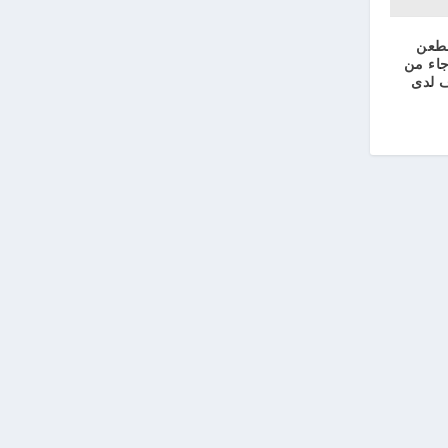
لطعن
اء من
 لدى