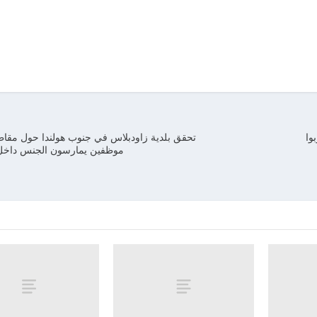
وا
تحقق بلدية زاودبلاس في جنوب هولندا حول مقاط
موظفين يمارسون الجنس داخل م