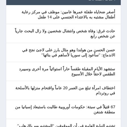
أصغر ضحاياه طفلة عمرها عامين: موظف في مركز رعاية
أطفال مشتبه به بالاعتداء الجنسي على 14 طفل
حادث غرق: وفاة شخص وانتشال شخصين ولا زال البحث جارياً
عن شخص رابع
حسن الحسن من هولندا وهو مثال بارز على لاجئ نجح في
الاندماج: “سأعود إلى سوريا لأساهم في بنائها”
ستشهد الأيام المقبلة طقساً حاراً استوائياً مرة أخرى وسيبرد
الطقس لاحقاً خلال الأسبوع
اختطاف امرأة تبلغ من العمر 20 عاماً واقتحام منزلها بالأسلحة
في روتردام
67 قتيلاً في سبتة: حكومات أوروبية طالبت باستبعاد إسبانيا من
منطقة شنغن
تشتبه النيابة العامة في أن الموقوفين “المشتبه بهم بالإرهاب”