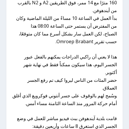
160 مترًا مع 14 ممر، فوق الطريقين A2 و N2 بالقرب
من أيندهوفن.
بدأ العمل في الساعة 10 مساءً من الليلة الماضية وكان
من المفترض أن يستمر حتى الساعة 08:00 هذا
الصباح، لكن العمل سار بشكل أسرع مما كان متوقعًا،
حسب تقرير Omroep Brabant.
هذا لا يعني أن راكبي الدراجات يمكنهم بالفعل عبور
الجسر اليوم، هذا سيكون ممكناً فقط في نهاية شهر
أكتوبر.
حضر المئات من الناس ليروا كيف تم رفع الجسر
العملاق.
وسُمح لهم بالوقوف على جسر أنتوني فوكرويغ الذي أغلق
أمام حركة المرور منذ الساعة الثامنة مساء أمس.
قامت بلدية آيندهوفن ببث فيديو مباشر للعمل في وضع
الجسر الذي استغرق 8 ساعات وأربعين دقيقة: