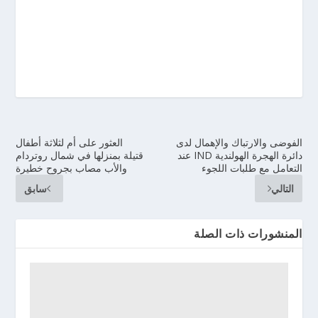
الفوضى والارتباك والإهمال لدى
العثور على أم لثلاثة أطفال
دائرة الهجرة الهولندية IND عند
قتيلة بمنزلها في شمال روتردام
التعامل مع طلبات اللجوء
والأب مصاب بجروح خطيرة
التالي
سابق
المنشورات ذات الصلة