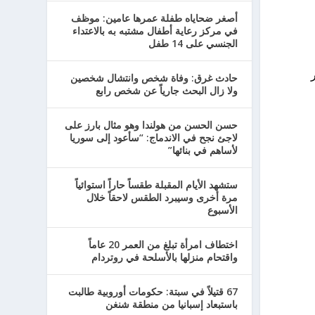
أصغر ضحاياه طفلة عمرها عامين: موظف
في مركز رعاية أطفال مشتبه به بالاعتداء
الجنسي على 14 طفل
حادث غرق: وفاة شخص وانتشال شخصين
ولا زال البحث جارياً عن شخص رابع
حسن الحسن من هولندا وهو مثال بارز على
لاجئ نجح في الاندماج: “سأعود إلى سوريا
لأساهم في بنائها”
ستشهد الأيام المقبلة طقساً حاراً استوائياً
مرة أخرى وسيبرد الطقس لاحقاً خلال
الأسبوع
اختطاف امرأة تبلغ من العمر 20 عاماً
واقتحام منزلها بالأسلحة في روتردام
67 قتيلاً في سبتة: حكومات أوروبية طالبت
باستبعاد إسبانيا من منطقة شنغن