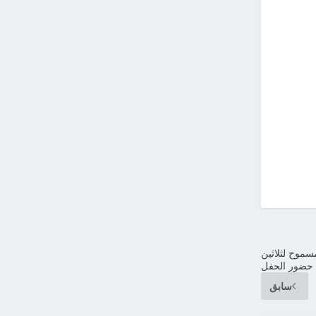
سموح لثلاثين
ضور الحفل
سابق