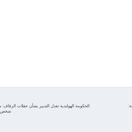
ولندا خلال 24 ساعة:
الحكومة الهولندية تعدل التدبير بشأن حفلات الزفاف: م
شخص ح