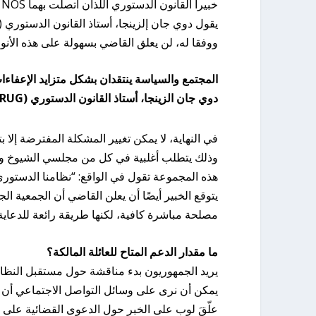
خبيرا القانون الدستوري اللذان اتصلت بهما NOS متشائمان بالنسبة للجمعية المدعية.
يقول دوي جان إلزينجا، أستاذ القانون الدستوري (RUG): “لا يبدو الأمر واعدًا”.
ووفقا له، لن يعلق القاضي بسهولة على هذه الأنوا
المجتمع والسياسة ينتقدان بشكل متزايد الإعفاءات ا
دوي جان الزينجا، أستاذ القانون الدستوري (RUG)
في النهاية، لا يمكن تغيير المشكلة المفترضة إلا 
وذلك يتطلب أغلبية في كل من مجلسي الشيوخ وا
هذه المجموعة تقول في الواقع: “نظامنا الدستور
يتوقع الخبير أيضًا أن يعلن القاضي أن الجمعية
مصلحة مباشرة كافية، لكنها طريقة رائعة للدعاية
ما مقدار الدعم المتاح للعائلة المالكة؟
يريد الجمهوريون بدء مناقشة حول مستقبل النظام
يمكن أن نرى على وسائل التواصل الاجتماعي أن 