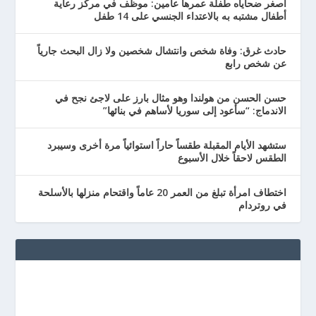
أصغر ضحاياه طفلة عمرها عامين: موظف في مركز رعاية
أطفال مشتبه به بالاعتداء الجنسي على 14 طفل
حادث غرق: وفاة شخص وانتشال شخصين ولا زال البحث جارياً
عن شخص رابع
حسن الحسن من هولندا وهو مثال بارز على لاجئ نجح في
الاندماج: “سأعود إلى سوريا لأساهم في بنائها”
ستشهد الأيام المقبلة طقساً حاراً استوائياً مرة أخرى وسيبرد
الطقس لاحقاً خلال الأسبوع
اختطاف امرأة تبلغ من العمر 20 عاماً واقتحام منزلها بالأسلحة
في روتردام