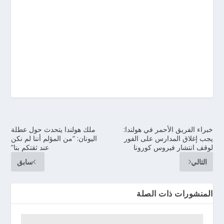
خبراء الفريق الأحمر في هولندا:
ملك هولندا يتحدث حول عطلة
يجب إغلاق المدارس على الفور
اليونان: “من المؤلم أننا لم نكن
لوقف انتشار فيروس كورونا
عند ثقتكم بنا”
التالي
سابق
المنشورات ذات الصلة