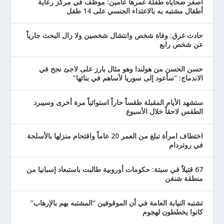
أصغر ضحاياه طفلة عمرها عامين: موظف في مركز رعاية
أطفال مشتبه به بالاعتداء الجنسي على 14 طفل
حادث غرق: وفاة شخص وانتشال شخصين ولا زال البحث جارياً
عن شخص رابع
حسن الحسن من هولندا وهو مثال بارز على لاجئ نجح في
الاندماج: “سأعود إلى سوريا لأساهم في بنائها”
ستشهد الأيام المقبلة طقساً حاراً استوائياً مرة أخرى وسيبرد
الطقس لاحقاً خلال الأسبوع
اختطاف امرأة تبلغ من العمر 20 عاماً واقتحام منزلها بالأسلحة
في روتردام
67 قتيلاً في سبتة: حكومات أوروبية طالبت باستبعاد إسبانيا من
منطقة شنغن
تشتبه النيابة العامة في أن الموقوفين “المشتبه بهم بالإرهاب”
كانوا يخططون لهجوم