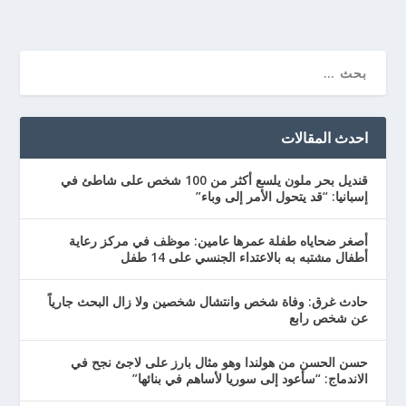
احدث المقالات
قنديل بحر ملون يلسع أكثر من 100 شخص على شاطئ في
إسبانيا: “قد يتحول الأمر إلى وباء”
أصغر ضحاياه طفلة عمرها عامين: موظف في مركز رعاية
أطفال مشتبه به بالاعتداء الجنسي على 14 طفل
حادث غرق: وفاة شخص وانتشال شخصين ولا زال البحث جارياً
عن شخص رابع
حسن الحسن من هولندا وهو مثال بارز على لاجئ نجح في
الاندماج: “سأعود إلى سوريا لأساهم في بنائها”