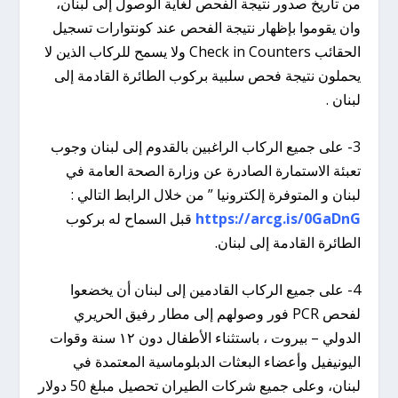
من تاريخ صدور نتيجة الفحص لغاية الوصول إلى لبنان،
وان يقوموا بإظهار نتيجة الفحص عند كونتوارات تسجيل
الحقائب Check in Counters ولا يسمح للركاب الذين لا
يحملون نتيجة فحص سلبية بركوب الطائرة القادمة إلى
لبنان .
3- على جميع الركاب الراغبين بالقدوم إلى لبنان وجوب
تعبئة الاستمارة الصادرة عن وزارة الصحة العامة في
لبنان و المتوفرة إلكترونيا ” من خلال الرابط التالي :
https://arcg.is/0GaDnG
قبل السماح له بركوب
الطائرة القادمة إلى لبنان.
4- على جميع الركاب القادمين إلى لبنان أن يخضعوا
لفحص PCR فور وصولهم إلى مطار رفيق الحريري
الدولي – بيروت ، باستثناء الأطفال دون ۱۲ سنة وقوات
اليونيفيل وأعضاء البعثات الدبلوماسية المعتمدة في
لبنان، وعلى جميع شركات الطيران تحصيل مبلغ 50 دولار