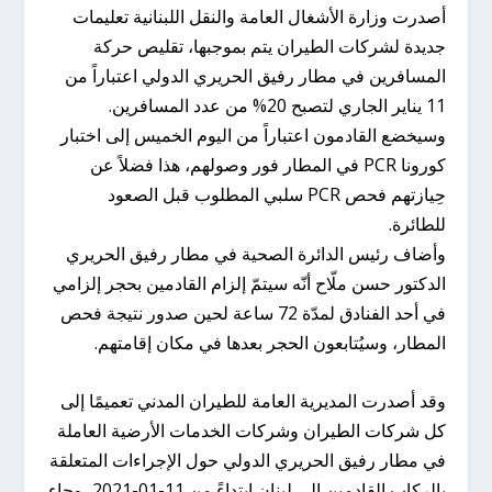
أصدرت وزارة الأشغال العامة والنقل اللبنانية تعليمات
جديدة لشركات الطيران يتم بموجبها، تقليص حركة
المسافرين في مطار رفيق الحريري الدولي اعتباراً من
11 يناير الجاري لتصبح 20% من عدد المسافرين.
وسيخضع القادمون اعتباراً من اليوم الخميس إلى اختبار
كورونا PCR في المطار فور وصولهم، هذا فضلاً عن
حِيازتهم فحص PCR سلبي المطلوب قبل الصعود
للطائرة.
وأضاف رئيس الدائرة الصحية في مطار رفيق الحريري
الدكتور حسن ملّاح أنّه سيتمّ إلزام القادمين بحجر إلزامي
في أحد الفنادق لمدّة 72 ساعة لحين صدور نتيجة فحص
المطار، وسيُتابعون الحجر بعدها في مكان إقامتهم.
وقد أصدرت المديرية العامة للطيران المدني تعميمًا إلى
كل شركات الطيران وشركات الخدمات الأرضية العاملة
في مطار رفيق الحريري الدولي حول الإجراءات المتعلقة
بالركاب القادمين إلى لبنان ابتداءً من 11-01-2021، وجاء