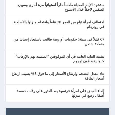
ستشهد الأيام المقبلة طقساً حاراً استوائياً مرة أخرى وسيبرد
الطقس لاحقاً خلال الأسبوع
اختطاف امرأة تبلغ من العمر 20 عاماً واقتحام منزلها بالأسلحة
في روتردام
67 قتيلاً في سبتة: حكومات أوروبية طالبت باستبعاد إسبانيا من
منطقة شنغن
تشتبه النيابة العامة في أن الموقوفين “المشتبه بهم بالإرهاب”
كانوا يخططون لهجوم
عاد معدل التضخم وارتفاع الأسعار إلى ما فوق 3% بسبب ارتفاع
أسعار الطاقة
إلقاء القبض على امرأة فرنسية بعد العثور على رفات خمسة
أطفال رضع في منزلها