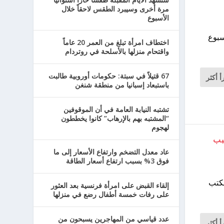
مرة أخرى وسيبرد الطقس لاحقاً خلال
الأسبوع
سبوع
اختطاف امرأة تبلغ من العمر 20 عاماً
واقتحام منزلها بالأسلحة في روتردام
67 قتيلاً في سبتة: حكومات أوروبية طالبت
أ أكثر
باستبعاد إسبانيا من منطقة شنغن
تشتبه النيابة العامة في أن الموقوفين
“المشتبه بهم بالإرهاب” كانوا يخططون
لهجوم
لى ما فوق 3% بسبب
عاد معدل التضخم وارتفاع الأسعار إلى ما
فوق 3% بسبب ارتفاع أسعار الطاقة
مكتب
إلقاء القبض على امرأة فرنسية بعد العثور
على رفات خمسة أطفال رضع في منزلها
عدد قياسي من المهاجرين يسبحون من
أ أكثر