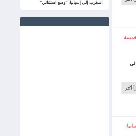
المغرب إلى إسبانيا: “وضع استثنائي”
 خمسة
لى
أ أكثر
نيا: