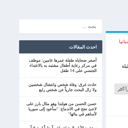
انيا
احدث المقالات
أصغر ضحاياه طفلة عمرها عامين: موظف
في مركز رعاية أطفال مشتبه به بالاعتداء
القليلة
الجنسي على 14 طفل
حادث غرق: وفاة شخص وانتشال شخصين
أ أكثر
ولا زال البحث جارياً عن شخص رابع
حسن الحسن من هولندا وهو مثال بارز على
لاجئ نجح في الاندماج: “سأعود إلى سوريا
لأساهم في بنائها”
ستشهد الأيام المقبلة طقساً حاراً استوائياً