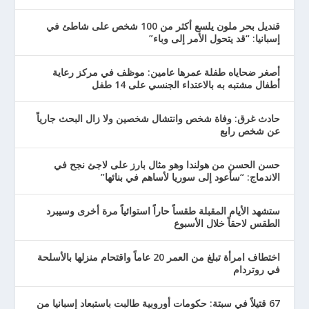
قنديل بحر ملون يلسع أكثر من 100 شخص على شاطئ في
إسبانيا: “قد يتحول الأمر إلى وباء”
أصغر ضحاياه طفلة عمرها عامين: موظف في مركز رعاية
أطفال مشتبه به بالاعتداء الجنسي على 14 طفل
حادث غرق: وفاة شخص وانتشال شخصين ولا زال البحث جارياً
عن شخص رابع
حسن الحسن من هولندا وهو مثال بارز على لاجئ نجح في
الاندماج: “سأعود إلى سوريا لأساهم في بنائها”
ستشهد الأيام المقبلة طقساً حاراً استوائياً مرة أخرى وسيبرد
الطقس لاحقاً خلال الأسبوع
اختطاف امرأة تبلغ من العمر 20 عاماً واقتحام منزلها بالأسلحة
في روتردام
67 قتيلاً في سبتة: حكومات أوروبية طالبت باستبعاد إسبانيا من