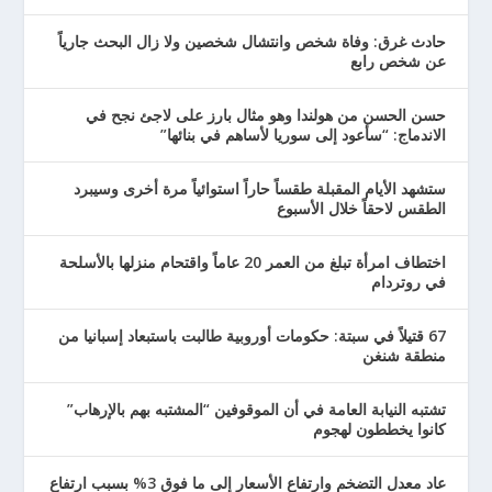
حادث غرق: وفاة شخص وانتشال شخصين ولا زال البحث جارياً
عن شخص رابع
حسن الحسن من هولندا وهو مثال بارز على لاجئ نجح في
الاندماج: “سأعود إلى سوريا لأساهم في بنائها”
ستشهد الأيام المقبلة طقساً حاراً استوائياً مرة أخرى وسيبرد
الطقس لاحقاً خلال الأسبوع
اختطاف امرأة تبلغ من العمر 20 عاماً واقتحام منزلها بالأسلحة
في روتردام
67 قتيلاً في سبتة: حكومات أوروبية طالبت باستبعاد إسبانيا من
منطقة شنغن
تشتبه النيابة العامة في أن الموقوفين “المشتبه بهم بالإرهاب”
كانوا يخططون لهجوم
عاد معدل التضخم وارتفاع الأسعار إلى ما فوق 3% بسبب ارتفاع