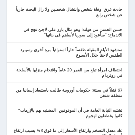
حادث غرق: وفاة شخص وانتشال شخصين ولا زال البحث جارياً
عن شخص رابع
حسن الحسن من هولندا وهو مثال بارز على لاجئ نجح في
الاندماج: “سأعود إلى سوريا لأساهم في بنائها”
ستشهد الأيام المقبلة طقساً حاراً استوائياً مرة أخرى وسيبرد
الطقس لاحقاً خلال الأسبوع
اختطاف امرأة تبلغ من العمر 20 عاماً واقتحام منزلها بالأسلحة
في روتردام
67 قتيلاً في سبتة: حكومات أوروبية طالبت باستبعاد إسبانيا من
منطقة شنغن
تشتبه النيابة العامة في أن الموقوفين “المشتبه بهم بالإرهاب”
كانوا يخططون لهجوم
عاد معدل التضخم وارتفاع الأسعار إلى ما فوق 3% بسبب ارتفاع