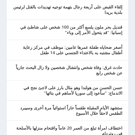
إلقاء القبض على أربعة رجال بتهمة توجيه تهديدات بالقتل لرئيس
بلدية بريدا
قنديل بحر ملون يلسع أكثر من 100 شخص على شاطئ في
إسبانيا: “قد يتحول الأمر إلى وباء”
أصغر ضحاياه طفلة عمرها عامين: موظف في مركز رعاية
أطفال مشتبه به بالاعتداء الجنسي على 14 طفل
حادث غرق: وفاة شخص وانتشال شخصين ولا زال البحث جارياً
عن شخص رابع
حسن الحسن من هولندا وهو مثال بارز على لاجئ نجح في
الاندماج: “سأعود إلى سوريا لأساهم في بنائها”
ستشهد الأيام المقبلة طقساً حاراً استوائياً مرة أخرى وسيبرد
الطقس لاحقاً خلال الأسبوع
اختطاف امرأة تبلغ من العمر 20 عاماً واقتحام منزلها بالأسلحة
في روتردام