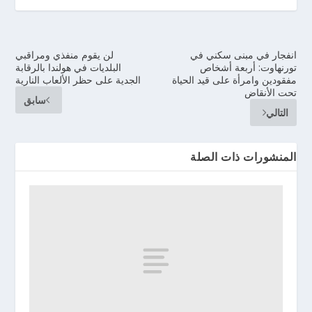
انفجار في مبنى سكني في
لن يقوم منفذي ومراقبي
تورنهاوت: أربعة أشخاص
البلديات في هولندا بالرقابة
مفقودين وامرأة على قيد الحياة
الجدية على حظر الألعاب النارية
تحت الأنقاض
سابق
التالي
المنشورات ذات الصلة