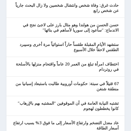
حادث غرق: وفاة شخص وانتشال شخصين ولا زال البحث جارياً
عن شخص رابع
حسن الحسن من هولندا وهو مثال بارز على لاجئ نجح في
الاندماج: “سأعود إلى سوريا لأساهم في بنائها”
ستشهد الأيام المقبلة طقساً حاراً استوائياً مرة أخرى وسيبرد
الطقس لاحقاً خلال الأسبوع
اختطاف امرأة تبلغ من العمر 20 عاماً واقتحام منزلها بالأسلحة
في روتردام
67 قتيلاً في سبتة: حكومات أوروبية طالبت باستبعاد إسبانيا من
منطقة شنغن
تشتبه النيابة العامة في أن الموقوفين “المشتبه بهم بالإرهاب”
كانوا يخططون لهجوم
عاد معدل التضخم وارتفاع الأسعار إلى ما فوق 3% بسبب ارتفاع
أسعار الطاقة