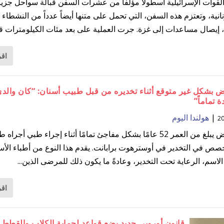
قوات الإسرائيلية أسطولاً مؤلفاً من عشرات السفن قبالة سواحل جزي
انية، وتعتزم هذه السفن، التي تحمل على متنها أيضاً عدداً من النشطاء
، إيصال مساعدات إلى غزة. جرت العملية على بعد مئات الكيلومترات قبا
اقر
 بشكل غير متوقع أثناء تخديره من قبل طبيب أسنان: “كان والدي
 تماماً”
|
هولندا اليوم
توفي مريض يبلغ من العمر 52 عامًا بشكل مفاجئ تمامًا أثناء إجراء طبي أجرا
صص في التخدير في أوسترهوت برابانت. يقدم هذا النوع من أطباء الأس
لاسم، الرعاية تحت التخدير، وعادةً ما يكون ذلك للمرضى الذين...
اقر
قانون أوروبي جديد يضع قواعد لحماية الكلاب والقطط