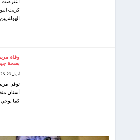
اعترضت ال
كريت اليون
الهولنديين
وفاة مريض
بصحة جيدة
أبريل 29, 2026
أسنان متخ
كما يوحي ا