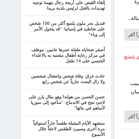
رة
إلقاء القبض على أربعة رجال بتهمة توجيه
تهديدات بالقتل لرئيس بلدية بريدا
لة...
قنديل بحر ملون يلسع أكثر من 100 شخص
على شاطئ في إسبانيا: “قد يتحول الأمر
إلى وباء”
أ أكثر
أصغر ضحاياه طفلة عمرها عامين: موظف
في مركز رعاية أطفال مشتبه به بالاعتداء
 يتمتع
الجنسي على 14 طفل
حادث غرق: وفاة شخص وانتشال شخصين
ولا زال البحث جارياً عن شخص رابع
ه طبيب
نان
حسن الحسن من هولندا وهو مثال بارز على
لاجئ نجح في الاندماج: “سأعود إلى سوريا
لأساهم في بنائها”
أ أكثر
ستشهد الأيام المقبلة طقساً حاراً استوائياً
مرة أخرى وسيبرد الطقس لاحقاً خلال
الأسبوع