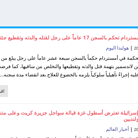
بالسجن 17 عاماً على رجل لقتله والدته وتقطيع جثتها
|
هولندا اليوم
مة في أمستردام حكماً بالسجن سبعة عشر عاماً على رجل يبلغ من ا
ً من لاندسمير بتهمة قتل والدته وتقطيعها والتخلص من ساقيها، كما فرض
يه إجراءً تأهيلياً سلوكياً يلزمه بالخضوع للعلاج بعد انقضاء مدة سجنه....
اقر
إسرائيلة تعترض أسطول غزة قبالة سواحل جزيرة كريت وعلى متنه 
لنديين
|
أخبار العالم