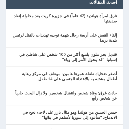
احدث المقالات
غرق امرأة هولندية (42 عاماً) في جزيرة كريت بعد محاولة إنقاذ
صديقتها
إلقاء القبض على أربعة رجال بتهمة توجيه تهديدات بالقتل لرئيس
بلدية بريدا
قنديل بحر ملون يلسع أكثر من 100 شخص على شاطئ في
إسبانيا: “قد يتحول الأمر إلى وباء”
أصغر ضحاياه طفلة عمرها عامين: موظف في مركز رعاية
أطفال مشتبه به بالاعتداء الجنسي على 14 طفل
حادث غرق: وفاة شخص وانتشال شخصين ولا زال البحث جارياً
عن شخص رابع
حسن الحسن من هولندا وهو مثال بارز على لاجئ نجح في
الاندماج: “سأعود إلى سوريا لأساهم في بنائها”