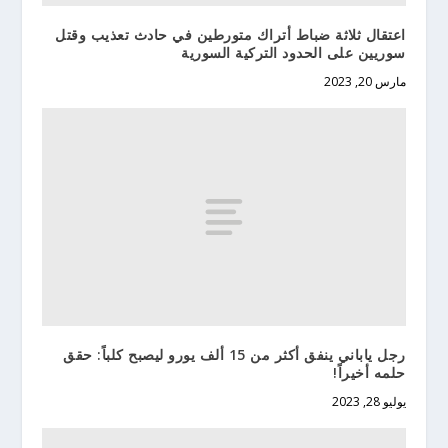
اعتقال ثلاثة ضباط أتراك متورطين في حادث تعذيب وقتل
سوريين على الحدود التركية السورية
مارس 20, 2023
رجل ياباني ينفق أكثر من 15 ألف يورو ليصبح كلباً: حقق
حلمه أخيراً!
يوليو 28, 2023