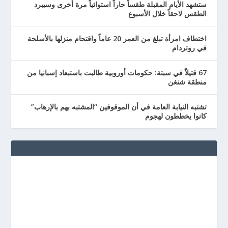
ستشهد الأيام المقبلة طقساً حاراً استوائياً مرة أخرى وسيبرد
الطقس لاحقاً خلال الأسبوع
اختطاف امرأة تبلغ من العمر 20 عاماً واقتحام منزلها بالأسلحة
في روتردام
67 قتيلاً في سبتة: حكومات أوروبية طالبت باستبعاد إسبانيا من
منطقة شنغن
تشتبه النيابة العامة في أن الموقوفين “المشتبه بهم بالإرهاب”
كانوا يخططون لهجوم