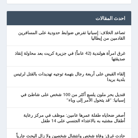
احدث المقالات
تصاعد الخلاف: إسبانيا تفرض ضوابط حدودية على المسافرين
القادمين من إيطاليا
غرق امرأة هولندية (42 عاماً) في جزيرة كريت بعد محاولة إنقاذ
صديقتها
إلقاء القبض على أربعة رجال بتهمة توجيه تهديدات بالقتل لرئيس
بلدية بريدا
قنديل بحر ملون يلسع أكثر من 100 شخص على شاطئ في
إسبانيا: “قد يتحول الأمر إلى وباء”
أصغر ضحاياه طفلة عمرها عامين: موظف في مركز رعاية
أطفال مشتبه به بالاعتداء الجنسي على 14 طفل
حادث غرق: وفاة شخص وانتشال شخصين ولا زال البحث جارياً