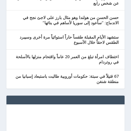
عن شخص رابع
حسن الحسن من هولندا وهو مثال بارز على لاجئ نجح في
الاندماج: “سأعود إلى سوريا لأساهم في بنائها”
ستشهد الأيام المقبلة طقساً حاراً استوائياً مرة أخرى وسيبرد
الطقس لاحقاً خلال الأسبوع
اختطاف امرأة تبلغ من العمر 20 عاماً واقتحام منزلها بالأسلحة
في روتردام
67 قتيلاً في سبتة: حكومات أوروبية طالبت باستبعاد إسبانيا من
منطقة شنغن