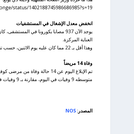
ejonge/status/1402188745986686985?s=19
انخفض معدل الإشغال في المستشفيات
العناية المركزة.
وهذا أقل بـ 22 مما كان عليه يوم الاثنين، حسب تقارير مركز التنسيق الوطني لتوزيع المرضى.
وفاة 14 مريضاً
متوسطه ​​9 وفيات في اليوم، مقارنة بـ 9 وفيات في اليوم قبل أسبوع.
المصدر
:
NOS