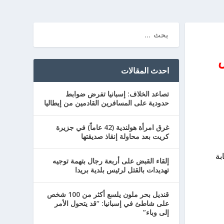
ض
احدث المقالات
تصاعد الخلاف: إسبانيا تفرض ضوابط
حدودية على المسافرين القادمين من إيطاليا
غرق امرأة هولندية (42 عاماً) في جزيرة
كريت بعد محاولة إنقاذ صديقتها
اعة 10:00 من صباح اليوم، هذا أقل بمقدار 13 اصابة
إلقاء القبض على أربعة رجال بتهمة توجيه
تهديدات بالقتل لرئيس بلدية بريدا
قنديل بحر ملون يلسع أكثر من 100 شخص
على شاطئ في إسبانيا: “قد يتحول الأمر
إلى وباء”