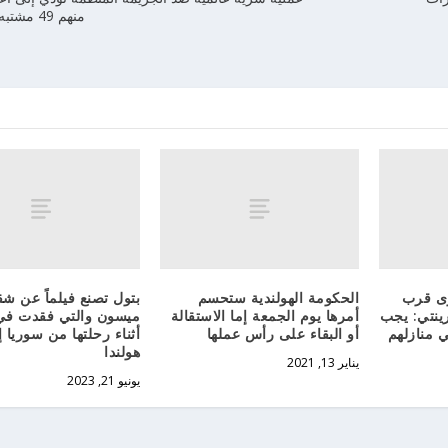
منهم 49 مشتبه به في هولندا
رى قرب
الحكومة الهولندية ستحسم
بتول تصنع فيلماً عن شقي
رينتي: يجب
أمرها يوم الجمعة إما الاستقالة
ميسون والتي فقدت في 
ي منازلهم
أو البقاء على رأس عملها
أثناء رحلتها من سوريا إ
هولندا
يناير 13, 2021
يونيو 21, 2023