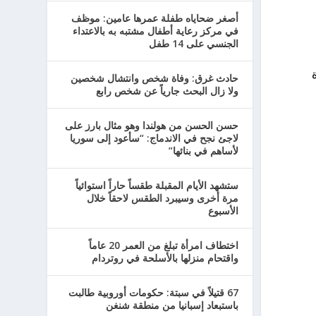
أصغر ضحاياه طفلة عمرها عامين: موظف
في مركز رعاية أطفال مشتبه به بالاعتداء
الجنسي على 14 طفل
وحدة
حادث غرق: وفاة شخص وانتشال شخصين
ولا زال البحث جارياً عن شخص رابع
حسن الحسن من هولندا وهو مثال بارز على
لاجئ نجح في الاندماج: “سأعود إلى سوريا
لأساهم في بنائها”
ستشهد الأيام المقبلة طقساً حاراً استوائياً
مرة أخرى وسيبرد الطقس لاحقاً خلال
الأسبوع
اختطاف امرأة تبلغ من العمر 20 عاماً
واقتحام منزلها بالأسلحة في روتردام
67 قتيلاً في سبتة: حكومات أوروبية طالبت
باستبعاد إسبانيا من منطقة شنغن