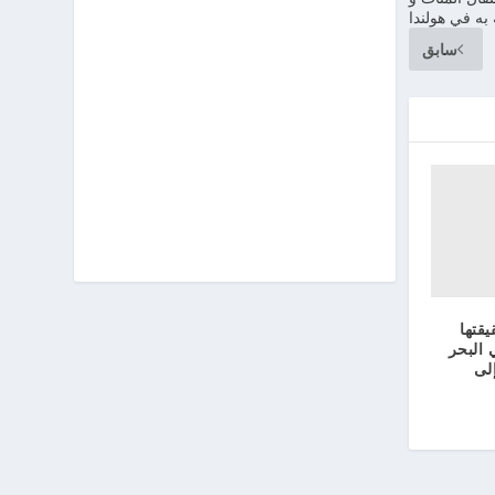
سابق
قتها
البحر
لى