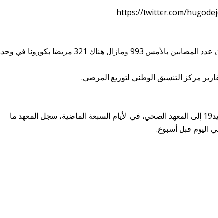
https://twitter.com/hugod
يوجد الآن 937 مصابا بكورونا في المستشفى، كان عدد المصابين بالأمس 993 ومازال هناك 321 مريضا بكورونا في 
تم الإبلاغ اليوم عن 14 حالة وفاة من مرضى كوفيد19 إلى المعهد الصحي، في الأيام السبعة الماضية، سجل المعهد ما