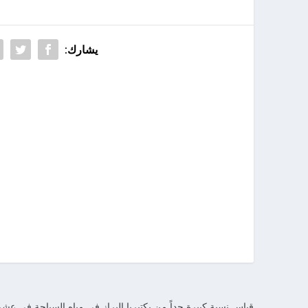
يشارك:
قياس نسبة كبيرة جداً من بكتيريا البراز في مياه السباحة في عش