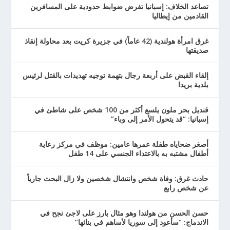
تصاعد الخلاف: إسبانيا تفرض ضوابط حدودية على المسافرين
القادمين من إيطاليا
غرق امرأة هولندية (42 عاماً) في جزيرة كريت بعد محاولة إنقاذ
صديقتها
إلقاء القبض على أربعة رجال بتهمة توجيه تهديدات بالقتل لرئيس
بلدية بريدا
قنديل بحر ملون يلسع أكثر من 100 شخص على شاطئ في
إسبانيا: “قد يتحول الأمر إلى وباء”
أصغر ضحاياه طفلة عمرها عامين: موظف في مركز رعاية
أطفال مشتبه به بالاعتداء الجنسي على 14 طفل
حادث غرق: وفاة شخص وانتشال شخصين ولا زال البحث جارياً
عن شخص رابع
حسن الحسن من هولندا وهو مثال بارز على لاجئ نجح في
الاندماج: “سأعود إلى سوريا لأساهم في بنائها”