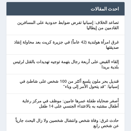
احدث المقالات
تصاعد الخلاف: إسبانيا تفرض ضوابط حدودية على المسافرين
القادمين من إيطاليا
غرق امرأة هولندية (42 عاماً) في جزيرة كريت بعد محاولة إنقاذ
صديقتها
إلقاء القبض على أربعة رجال بتهمة توجيه تهديدات بالقتل لرئيس
بلدية بريدا
قنديل بحر ملون يلسع أكثر من 100 شخص على شاطئ في
إسبانيا: “قد يتحول الأمر إلى وباء”
أصغر ضحاياه طفلة عمرها عامين: موظف في مركز رعاية
أطفال مشتبه به بالاعتداء الجنسي على 14 طفل
حادث غرق: وفاة شخص وانتشال شخصين ولا زال البحث جارياً
عن شخص رابع