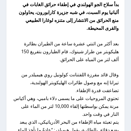
بدأ سلاح الجو الهولندي في إطفاء حرائق الغابات في
ألبانيا يوم السبت، في شبه جزيرة كارابورون، يحاولون
منع الحرائق من الانتشار إلى متنزه لوغارا الطبيعي
والقرى المحيطة.
بعد أكثر من اثنتي عشرة ساعة من الطيران بطائرة
هليكوبتر من طراز شينوك، قام الطيارون بتفريغ 150
ألف لتر من المياه على الحرائق.
وقال قائد مفرزة اللفتنانت كولونيل روي هيميلدر من
تيرانا إنه مع وصول طائرات الهليكوبتر الهولندية،
تضاعفت قدرة الإطفاء.
تحتوي المروحيات على ما يسمى دلاء بامبي، وهي أكياس
مرنة يمكن بواسطتها إلقاء 10,000 لتر من الماء على
النار في وقت واحد.
يتم تعبئة مياه الإطفاء من البحر الأدرياتيكي، الذي يبعد
بضع دقائق بالطائرة، يقول هيميلدر: “عادةً ما نأخذ الماء