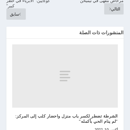
مرحاض مقهى في نيميخن
كوكايين: “الأبرياء في خطر
كبير”
التالي
سابق
المنشورات ذات الصلة
الشرطة تضطر لكسر باب منزل واحضار كلب إلى المركز:
“لم ينام الحي بأكمله”
أكتوبر 10, 2022