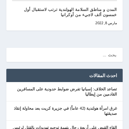
المدن و مناطق السلامة الهولندية ترتب لاستقبال أول
خمسون ألف لاجيء من أوكرانيا
مارس 8, 2022
احدث المقالات
تصاعد الخلاف: إسبانيا تفرض ضوابط حدودية على المسافرين
القادمين من إيطاليا
غرق امرأة هولندية (42 عاماً) في جزيرة كريت بعد محاولة إنقاذ
صديقتها
إلقاء القبض على أربعة رجال بتهمة توجيه تهديدات بالقتل لرئيس