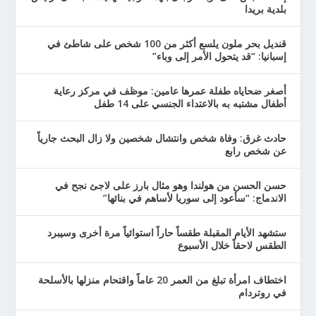
بلدية بريدا
قنديل بحر ملون يلسع أكثر من 100 شخص على شاطئ في
إسبانيا: “قد يتحول الأمر إلى وباء”
أصغر ضحاياه طفلة عمرها عامين: موظف في مركز رعاية
أطفال مشتبه به بالاعتداء الجنسي على 14 طفل
حادث غرق: وفاة شخص وانتشال شخصين ولا زال البحث جارياً
عن شخص رابع
حسن الحسن من هولندا وهو مثال بارز على لاجئ نجح في
الاندماج: “سأعود إلى سوريا لأساهم في بنائها”
ستشهد الأيام المقبلة طقساً حاراً استوائياً مرة أخرى وسيبرد
الطقس لاحقاً خلال الأسبوع
اختطاف امرأة تبلغ من العمر 20 عاماً واقتحام منزلها بالأسلحة
في روتردام