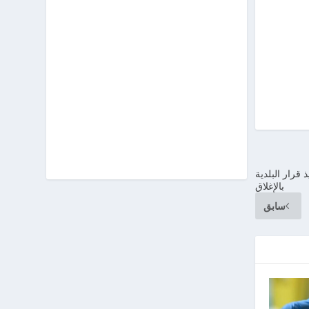
رار البلدية
بالإغلاق
سابق