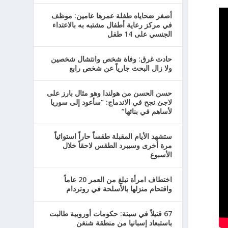
أصغر ضحاياه طفلة عمرها عامين: موظف
في مركز رعاية أطفال مشتبه به بالاعتداء
الجنسي على 14 طفل
حادث غرق: وفاة شخص وانتشال شخصين
ولا زال البحث جارياً عن شخص رابع
حسن الحسن من هولندا وهو مثال بارز على
لاجئ نجح في الاندماج: “سأعود إلى سوريا
لأساهم في بنائها”
ستشهد الأيام المقبلة طقساً حاراً استوائياً
مرة أخرى وسيبرد الطقس لاحقاً خلال
الأسبوع
اختطاف امرأة تبلغ من العمر 20 عاماً
واقتحام منزلها بالأسلحة في روتردام
67 قتيلاً في سبتة: حكومات أوروبية طالبت
باستبعاد إسبانيا من منطقة شنغن