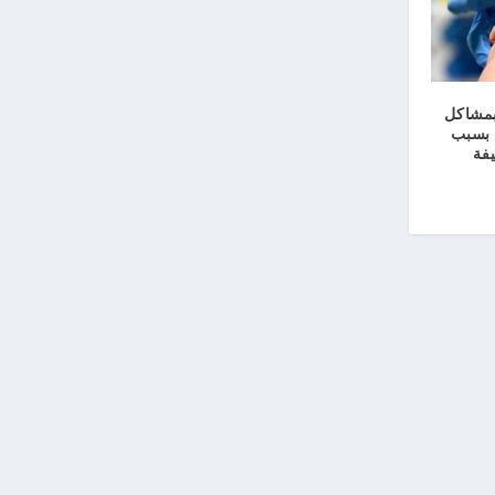
بمشاكل
 بسبب
يفة