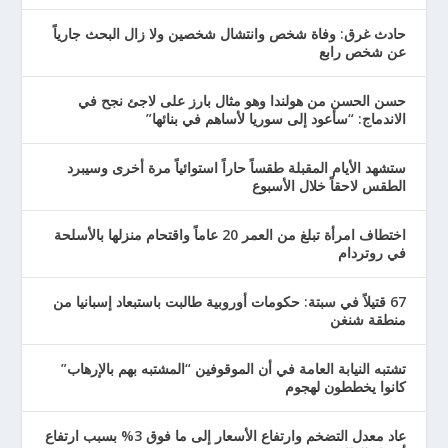
حادث غرق: وفاة شخص وانتشال شخصين ولا زال البحث جارياً
عن شخص رابع
حسن الحسن من هولندا وهو مثال بارز على لاجئ نجح في
الاندماج: “سأعود إلى سوريا لأساهم في بنائها”
ستشهد الأيام المقبلة طقساً حاراً استوائياً مرة أخرى وسيبرد
الطقس لاحقاً خلال الأسبوع
اختطاف امرأة تبلغ من العمر 20 عاماً واقتحام منزلها بالأسلحة
في روتردام
67 قتيلاً في سبتة: حكومات أوروبية طالبت باستبعاد إسبانيا من
منطقة شنغن
تشتبه النيابة العامة في أن الموقوفين “المشتبه بهم بالإرهاب”
كانوا يخططون لهجوم
عاد معدل التضخم وارتفاع الأسعار إلى ما فوق 3% بسبب ارتفاع