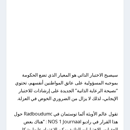
سيصبح الاختبار الذاتي هو المعيار الذي تضع الحكومة
بموجبه المسؤولية على عاتق المواطنين أنفسهم، تحتوي
“نصيحة الرعاية الذاتية” الجديدة على إرشادات للاختبار
الإيجابي، لذلك لا يزال من الضروري الخوض في العزلة.
تقول عالم الأوبئة ألما توستمان في Radboudumc حول
هذا القرار في راديو NOS 1 Journaal : “هناك بعض
العقبات، الاختبارات الذاتية يمكن الاعتماد عليها بشكل