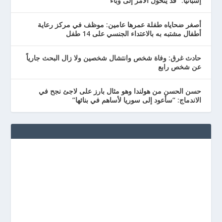
إسبانيا: “قد يتحول الأمر إلى وباء”
أصغر ضحاياه طفلة عمرها عامين: موظف في مركز رعاية
أطفال مشتبه به بالاعتداء الجنسي على 14 طفل
حادث غرق: وفاة شخص وانتشال شخصين ولا زال البحث جارياً
عن شخص رابع
حسن الحسن من هولندا وهو مثال بارز على لاجئ نجح في
الاندماج: “سأعود إلى سوريا لأساهم في بنائها”