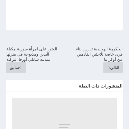
الحكومة الهولندية تدرس بناء
العثور على امرأة سورية مكبلة
قرى خاصة للاجئين القادمين
اليدين ومذبوحة في منزلها
من أوكرانيا
بمدينة شانلي أورفا التركية
التالي
سابق
المنشورات ذات الصلة