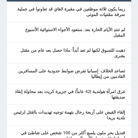
ربما يكون ثلاثة موظفين في مقبرة لاهاي قد تعاونوا في عملية
سرقة مقتنيات الموتى
لم تنتهِ الأيام الحارة بعد: ستعود الأجواء الاستوائية الأسبوع
المقبل
ذهبت للتسوق لكنها لم تعد أبداً: ماذا حصل بعد عام من مقتل
بشرى
تصاعد الخلاف: إسبانيا تفرض ضوابط حدودية على المسافرين
القادمين من إيطاليا
غرق امرأة هولندية (42 عاماً) في جزيرة كريت بعد محاولة إنقاذ
صديقتها
إلقاء القبض على أربعة رجال بتهمة توجيه تهديدات بالقتل لرئيس
بلدية بريدا
قنديل بحر ملون يلسع أكثر من 100 شخص على شاطئ في