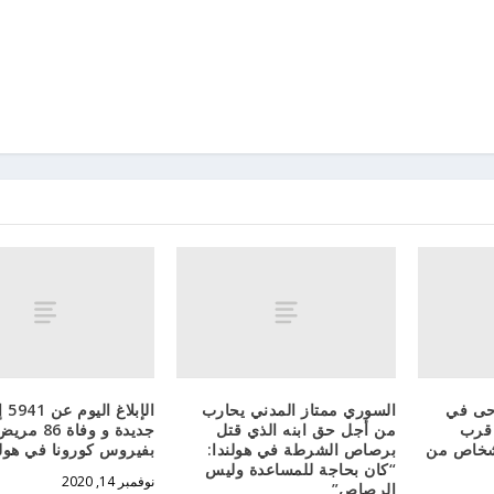
حى في
السوري ممتاز المدني يحارب
الإبلا
 قرب
من أجل حق ابنه الذي قتل
جديدة و وفاة 86 مر
أشخاص من
برصاص الشرطة في هولندا:
بفيروس كورونا في هولن
“كان بحاجة للمساعدة وليس
نوفمبر 14, 2020
الرصاص”