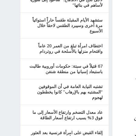
لأساهم في بنائها”
ستشهد الأيام المقبلة طقساً حاراً استوائياً
مرة أخرى وسيبرد الطقس لاحقاً خلال
الأسبوع
اختطاف امرأة تبلغ من العمر 20 عاماً
واقتحام منزلها بالأسلحة في روتردام
67 قتيلاً في سبتة: حكومات أوروبية طالبت
باستبعاد إسبانيا من منطقة شنغن
تشتبه النيابة العامة في أن الموقوفين
“المشتبه بهم بالإرهاب” كانوا يخططون
لهجوم
عاد معدل التضخم وارتفاع الأسعار إلى ما
فوق 3% بسبب ارتفاع أسعار الطاقة
ن
إلقاء القبض على امرأة فرنسية بعد العثور
ر