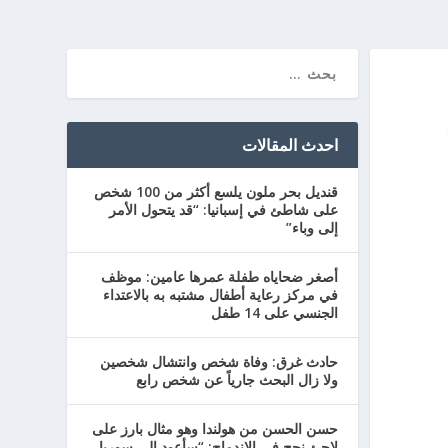
احدث المقالات
قنديل بحر ملون يلسع أكثر من 100 شخص
على شاطئ في إسبانيا: “قد يتحول الأمر
إلى وباء”
أصغر ضحاياه طفلة عمرها عامين: موظف
في مركز رعاية أطفال مشتبه به بالاعتداء
الجنسي على 14 طفل
حادث غرق: وفاة شخص وانتشال شخصين
ولا زال البحث جارياً عن شخص رابع
حسن الحسن من هولندا وهو مثال بارز على
لاجئ نجح في الاندماج: “سأعود إلى سوريا