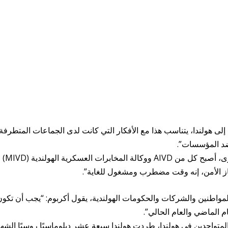
لى هولندا، يتناسب هذا مع الأفكار التي كانت لدى الجماعات المتطرفة
ضد المؤسسات”.
يقول أكيربوم إنه بسبب الحرب، من بين أمور أخرى، أصبح كل من AIVD ووكالة المخابرات العسكرية الهولندية (MIVD)
از الأمن، إنه وقت مضطرب ومشغول للغاية”.
مواطنين والشركات والحكومات الهولندية، يقول أكربوم: “يجب أن تكو
م الماضي والعام الحالي”.
 المتواجدين في هولندا، طردت هولندا سبعة عشر دبلوماسيًا روسيًا الشه