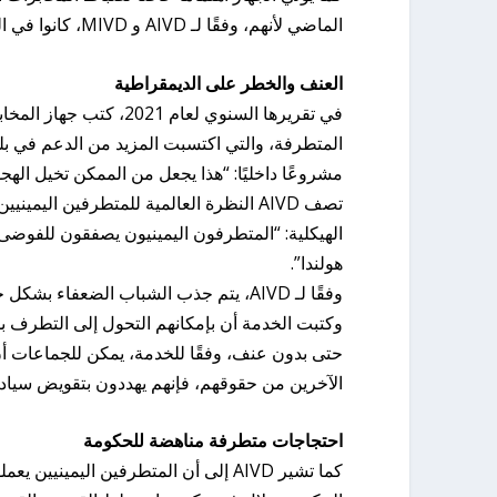
الماضي لأنهم، وفقًا لـ AIVD و MIVD، كانوا في الواقع جواسيس: “نحن حريصون للغاية على عدم التسامح معهم”.
العنف والخطر على الديمقراطية
في تقريرها السنوي لعام 
المتطرفة، والتي اكتسبت المزيد من الدعم في بلدنا
مشروعًا داخليًا: “هذا يجعل من الممكن تخيل الهجو
تصف AIVD النظرة العالمية للمتطرفين الي
الهيكلية: “المتطرفون اليمينيون يصفقون للفوضى
هولندا”.
وفقًا لـ AIVD، يتم جذب الشباب الضعفا
وكتبت الخدمة أن بإمكانهم التحول إلى التطرف
حتى بدون عنف، وفقًا للخدمة، يمكن للجماعات أ
الآخرين من حقوقهم، فإنهم يهددون بتقويض سيادة 
احتجاجات متطرفة مناهضة للحكومة
كما تشير AIVD إلى أن المتطرفين اليم