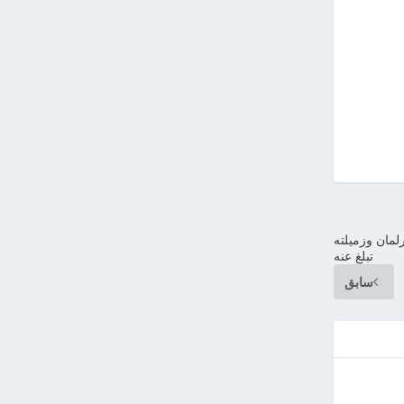
رلمان وزميلته
تبلغ عنه
سابق