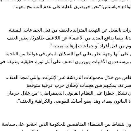
2021، كتب جهاز المخابرات بالفعل عن التهديد المتزايد بالعنف من قبل الجماعات اليمينية
، بينما يدافع العديد من الأعضاء عن اللاعنف ظاهريًا، يعتبر العنف
م من قبل أفراد أو جماعات إرهابية يمينية”.
مينيين على أنها وجهة نظر يعاني فيها السكان البيض في هولندا من الناحية
 ويستبعدون الأقليات ويبررون العنف على أمل ثورة حقيقية وعنيفة في
ء بشكل خاص من خلال مجموعات الدردشة عبر الإنترنت، والتي تمجد العنف،
 بسرعة، يمكنهم شن هجمات لإطلاق حرب عرقية متوقعة.
ن تشكل خطرًا على النظام القانوني الديمقراطي: “من خلال حرمان
القانون ببطء، وهذا يضع أساسًا للفوضى والكراهية والعنف”.
ينيين يعملون بنشاط بين النشطاء المناهضين للحكومة الذين احتجوا على سياسة