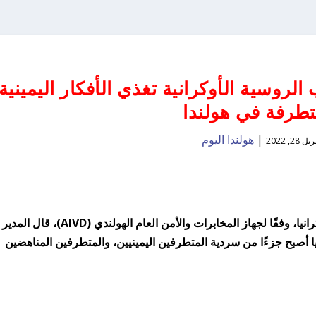
الروسية الأوكرانية تغذي الأفكار اليمينية
تطرفة في هولندا
|
هولندا اليوم
يل 28, 2022
تتزايد التناقضات في هولندا بسبب الحرب في أوكرانيا، وفقًا لجهاز المخابرات والأمن العام الهولندي (AIVD)، قال المدير
اع في أوكرانيا أصبح جزءًا من سردية المتطرفين اليمينيين، والمتطرفين المناهضين