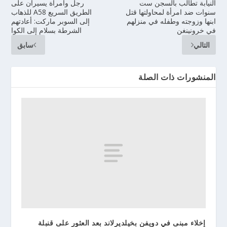
النيابة تطالب بالسجن ست
رجل وامرأة يسيران على
سنوات ضد امرأة لمحاولتها قتل
الطريق السريع A58 للذهاب
ابنها وزوجته وطفله في منزلهم
إلى السوبر ماركت: أعادتهم
في خرونينغن
الشرطة بسلام إلى الكوا
التالي
سابق
المنشورات ذات الصلة
إخلاء مبنى في دويفن بخيلديرلاند بعد العثور على قنبلة