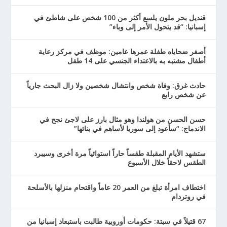
قنديل بحر ملون يلسع أكثر من 100 شخص على شاطئ في
إسبانيا: “قد يتحول الأمر إلى وباء”
أصغر ضحاياه طفلة عمرها عامين: موظف في مركز رعاية
أطفال مشتبه به بالاعتداء الجنسي على 14 طفل
حادث غرق: وفاة شخص وانتشال شخصين ولا زال البحث جارياً
عن شخص رابع
حسن الحسن من هولندا وهو مثال بارز على لاجئ نجح في
الاندماج: “سأعود إلى سوريا لأساهم في بنائها”
ستشهد الأيام المقبلة طقساً حاراً استوائياً مرة أخرى وسيبرد
الطقس لاحقاً خلال الأسبوع
اختطاف امرأة تبلغ من العمر 20 عاماً واقتحام منزلها بالأسلحة
في روتردام
67 قتيلاً في سبتة: حكومات أوروبية طالبت باستبعاد إسبانيا من