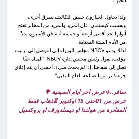
الخبز”.
ولذا يحاول الخبازون خفض التكاليف بطرق أخرى،
وبحسب كيستمان، فإن المزيد والمزيد من المخابز تفتح
أبوابها بحد أقصى أربعة أو خمسة أيام في الأسبوع، بدلاً
من الأيام الستة المعتادة.
لذلك يدعو NBOV مجلس الوزراء إلى التوصل إلى ترتيب
مؤقت، يقول رئيس مجلس إدارة NBOV: “المياه حقًا
تصل إلى شفاهنا، إذا لم يحدث شيء، أخشى أن يتم إغلاق
جزء كبير من الصناعة العام المقبل”.
سافر..✈️عرض اخر ايام الصيفية 🌳
عرض من 01حتى 15 اوكتوبر ⏳ذهاب فقط
المغادرة من هولندا او ديسلدورف او بروكسيل