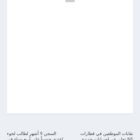
نقابات الموظفين في قطارات
السجن 9 أشهر لطالب لجوء
NS تعلن عن إضرابات جديدة
اعتدى جنسياً على أربع نساء في