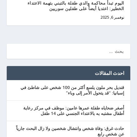
اليوم تبدأ محاكمة والدي طفلة بالتبني بتهمة الاعتداء
الخطير: اعتديا أيضاً على طفلين سوريين
نوفمبر 6, 2025
احدث المقالات
قنديل بحر ملون يلسع أكثر من 100 شخص على شاطئ في
إسبانيا: “قد يتحول الأمر إلى وباء”
أصغر ضحاياه طفلة عمرها عامين: موظف في مركز رعاية
أطفال مشتبه به بالاعتداء الجنسي على 14 طفل
حادث غرق: وفاة شخص وانتشال شخصين ولا زال البحث جارياً
عن شخص رابع