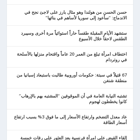
حسن الحسن من هولندا وهو مثال بارز على لاجئ نجح في
الاندماج: “سأعود إلى سوريا لأساهم في بنائها”
ستشهد الأيام المقبلة طقساً حاراً استوائياً مرة أخرى وسيبرد
الطقس لاحقاً خلال الأسبوع
اختطاف امرأة تبلغ من العمر 20 عاماً واقتحام منزلها بالأسلحة
في روتردام
67 قتيلاً في سبتة: حكومات أوروبية طالبت باستبعاد إسبانيا من
منطقة شنغن
تشتبه النيابة العامة في أن الموقوفين “المشتبه بهم بالإرهاب”
كانوا يخططون لهجوم
عاد معدل التضخم وارتفاع الأسعار إلى ما فوق 3% بسبب ارتفاع
أسعار الطاقة
إلقاء القبض على امرأة فرنسية بعد العثور على رفات خمسة