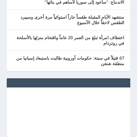
الاندماج: “سأعود إلى سوريا لأساهم في بنائها”
ستشهد الأيام المقبلة طقساً حاراً استوائياً مرة أخرى وسيبرد
الطقس لاحقاً خلال الأسبوع
اختطاف امرأة تبلغ من العمر 20 عاماً واقتحام منزلها بالأسلحة
في روتردام
67 قتيلاً في سبتة: حكومات أوروبية طالبت باستبعاد إسبانيا من
منطقة شنغن