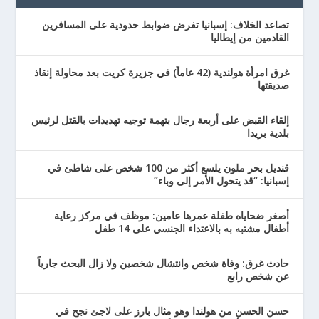
تصاعد الخلاف: إسبانيا تفرض ضوابط حدودية على المسافرين
القادمين من إيطاليا
غرق امرأة هولندية (42 عاماً) في جزيرة كريت بعد محاولة إنقاذ
صديقتها
إلقاء القبض على أربعة رجال بتهمة توجيه تهديدات بالقتل لرئيس
بلدية بريدا
قنديل بحر ملون يلسع أكثر من 100 شخص على شاطئ في
إسبانيا: “قد يتحول الأمر إلى وباء”
أصغر ضحاياه طفلة عمرها عامين: موظف في مركز رعاية
أطفال مشتبه به بالاعتداء الجنسي على 14 طفل
حادث غرق: وفاة شخص وانتشال شخصين ولا زال البحث جارياً
عن شخص رابع
حسن الحسن من هولندا وهو مثال بارز على لاجئ نجح في