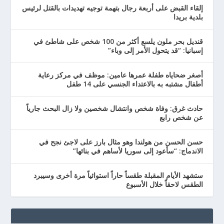
إلقاء القبض على أربعة رجال بتهمة توجيه تهديدات بالقتل لرئيس
بلدية بريدا
قنديل بحر ملون يلسع أكثر من 100 شخص على شاطئ في
إسبانيا: “قد يتحول الأمر إلى وباء”
أصغر ضحاياه طفلة عمرها عامين: موظف في مركز رعاية
أطفال مشتبه به بالاعتداء الجنسي على 14 طفل
حادث غرق: وفاة شخص وانتشال شخصين ولا زال البحث جارياً
عن شخص رابع
حسن الحسن من هولندا وهو مثال بارز على لاجئ نجح في
الاندماج: “سأعود إلى سوريا لأساهم في بنائها”
ستشهد الأيام المقبلة طقساً حاراً استوائياً مرة أخرى وسيبرد
الطقس لاحقاً خلال الأسبوع