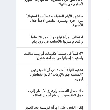
لأساهم في بنائها”
ستشهد الأيام المقبلة طقساً حاراً استوائياً
ة
مرة أخرى وسيبرد الطقس لاحقاً خلال
الأسبوع
اختطاف امرأة تبلغ من العمر 20 عاماً
واقتحام منزلها بالأسلحة في روتردام
67 قتيلاً في سبتة: حكومات أوروبية طالبت
باستبعاد إسبانيا من منطقة شنغن
تشتبه النيابة العامة في أن الموقوفين
“المشتبه بهم بالإرهاب” كانوا يخططون
لهجوم
عاد معدل التضخم وارتفاع الأسعار إلى ما
فوق 3% بسبب ارتفاع أسعار الطاقة
إلقاء القبض على امرأة فرنسية بعد العثور