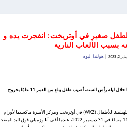
لطفل صغير في أوتريخت: انفجرت يده و
ه بسبب الألعاب النارية
|
هولندا اليوم
يناير 2, 2023
شاركت جراحة تجميل رسالة عاطفية حول عملها خلال ليلة رأس السنة، أصيب طفل يبلغ من العمر 11 عامًا بجروح
كتبت إيما بايس، جراحة التجميل في مستشفى فيلهيلمينا للأطفال (WKZ) في أوتريخت ومركز الأميرة ماكسيما لأورام
الأطفال، هذا على موقع Linkedin: “إنها الساعة 11 مساءً في 31 ديسمبر 2022، عندما أقف أنا وزميلي فوق اليد الم