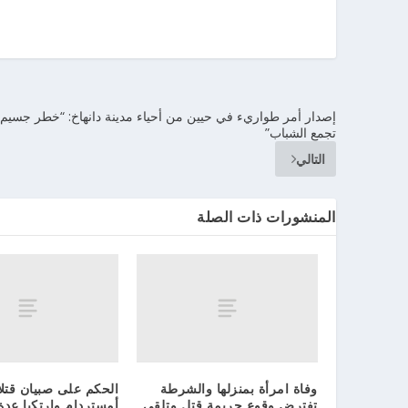
إصدار أمر طواريء في حيين من أحياء مدينة دانهاخ: “خطر جسيم إ
تجمع الشباب”
التالي
المنشورات ذات الصلة
وفاة امرأة بمنزلها والشرطة
الحكم على صبيان قتل
تفترض وقوع جريمة قتل وتلقي
أمستردام وارتكبا عدة