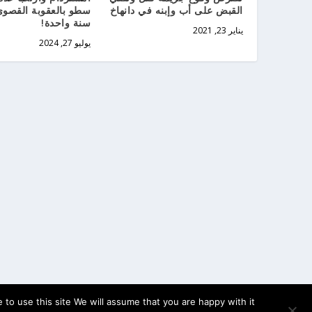
القبض على أب وإبنه في دانهاخ
سطو بالعقوبة القصو
سنة واحدة!
يناير 23, 2021
يوليو 27, 2024
to use this site We will assume that you are happy with it