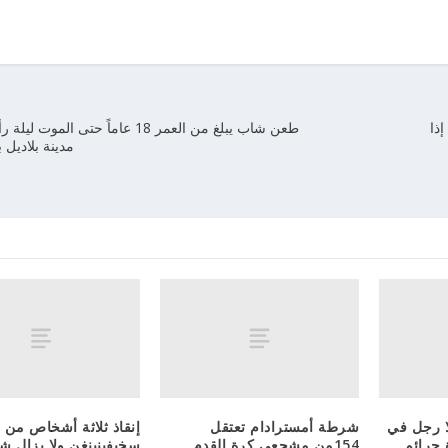
ذا
طعن شاب يبلغ من العمر 18 عاماً حتى ال
مدينة بلاديل 
ا رجل في
شرطة أمسترادام تعتقل
إنقاذ ثلاثة أشخاص من 
 جرائم
154من مشجعي كرة القدم
سخيفينينغن ولا يزال ش