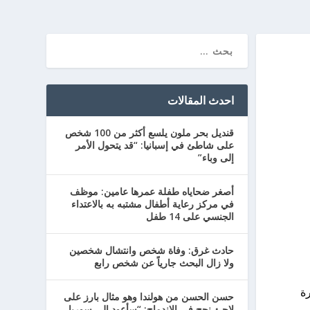
احدث المقالات
قنديل بحر ملون يلسع أكثر من 100 شخص
على شاطئ في إسبانيا: “قد يتحول الأمر
إلى وباء”
أصغر ضحاياه طفلة عمرها عامين: موظف
في مركز رعاية أطفال مشتبه به بالاعتداء
الجنسي على 14 طفل
حادث غرق: وفاة شخص وانتشال شخصين
ولا زال البحث جارياً عن شخص رابع
نفجرة
حسن الحسن من هولندا وهو مثال بارز على
لاجئ نجح في الاندماج: “سأعود إلى سوريا