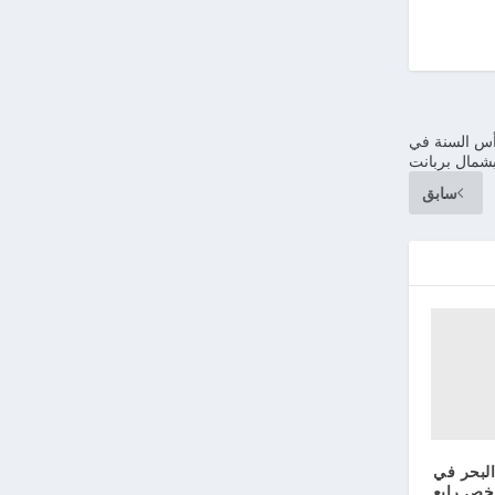
موت ليلة رأس السنة في
بشمال بربانت
سابق
البحر في
خص رابع