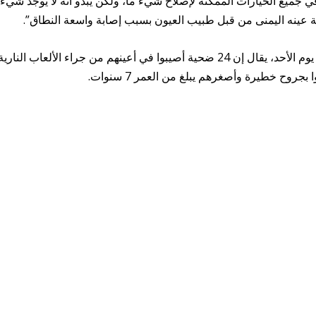
لعمر 11 عامًا، لقد بحثنا في جميع الخيارات الممكنة لإصلاح شيء ما، ولكن يبدو أنه لا يوجد شيء
لة عينه اليمنى من قبل طبيب العيون بسبب إصابة واسعة النطاق”.
تحدث مستشفى العيون روتردام عن “ليلة رعب” يوم الأحد، يقال إن 24 ضحية أصيبوا في أعينهم من جراء الألعاب الناري
ح خطيرة وأصغرهم يبلغ من العمر 7 سنوات.