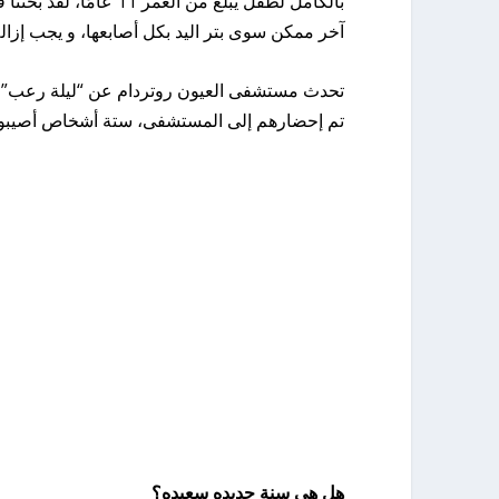
بالكامل لطفل يبلغ من ا
آخر ممكن سوى بتر اليد بكل أصابعها، و يجب إزا
تم إحضارهم إلى المستشفى، ستة أشخاص أصيبوا بجرو
هل هي سنة جديده سعيده؟