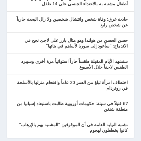
أطفال مشتبه به بالاعتداء الجنسي على 14 طفل
حادث غرق: وفاة شخص وانتشال شخصين ولا زال البحث جارياً
عن شخص رابع
حسن الحسن من هولندا وهو مثال بارز على لاجئ نجح في
الاندماج: “سأعود إلى سوريا لأساهم في بنائها”
ستشهد الأيام المقبلة طقساً حاراً استوائياً مرة أخرى وسيبرد
الطقس لاحقاً خلال الأسبوع
اختطاف امرأة تبلغ من العمر 20 عاماً واقتحام منزلها بالأسلحة
في روتردام
67 قتيلاً في سبتة: حكومات أوروبية طالبت باستبعاد إسبانيا من
منطقة شنغن
تشتبه النيابة العامة في أن الموقوفين “المشتبه بهم بالإرهاب”
كانوا يخططون لهجوم