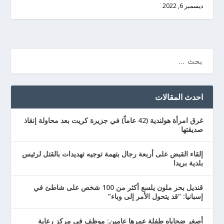
ديسمبر 6, 2022
احدث المقالات
غرق امرأة هولندية (42 عاماً) في جزيرة كريت بعد محاولة إنقاذ
صديقتها
إلقاء القبض على أربعة رجال بتهمة توجيه تهديدات بالقتل لرئيس
بلدية بريدا
قنديل بحر ملون يلسع أكثر من 100 شخص على شاطئ في
إسبانيا: “قد يتحول الأمر إلى وباء”
أصغر ضحاياه طفلة عمرها عامين: موظف في مركز رعاية