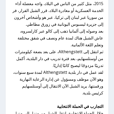
2015، مثل كثير من الناس في البلاد، واجه معضلة أداء
الخدمة العسكرية أو مغادرة البلاد، قرر الشبل الفرار، فر
من سوريا عبر لبنان إلى تركيا، عبر هو وأشخاص آخرون
إلى جزيرة ليسبوس اليونانية في زورق مطاطي.
بعد وصوله إلى ألمانيا ذهب إلى كالو عبر كارلسروه،
عاش الشبل هناك لمدة عام ونصف في شقق مختلفة
وتعلم اللغة الألمانية.
ثم انتقل إلى Althengstett، على بعد بضعة كيلومترات
من أوستلسهايم، بعد فترة تدريب في دار البلدية، أكمل
تدريبًا مزدوجًا ليصبح كاتبًا إداريًا.
لقد عمل في دار بلدية Althengstett لمدة سبع سنوات،
وهو الآن موظف ومسؤول عن إدارة الرعاية النهارية
ورقمنتها، يريد الشبل الآن الانتقال إلى أوستلسهايم
كرئيس بلدية.
التجارب في الحملة الانتخابية
خلال الحملة الانتخابية، انتقل الشبل من منزل إلى منزل