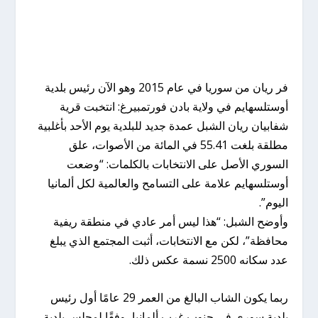
فر ريان من سوريا في عام 2015 وهو الآن رئيس بلدية
أوستلسهايم في ولاية بادن فورتمبيرغ: انتخبت قرية
شفابيان ريان الشبل عمدة جديد للبلدية يوم الأحد بأغلبية
مطلقة بلغت 55.41 في المائة من الأصوات، علق
السوري الأصل على الانتخابات بالكلمات: “وضعت
أوستلسهايم علامة على التسامح والعالمية لكل ألمانيا
اليوم”.
وأوضح الشبل: “هذا ليس أمر عادي في منطقة ريفية
محافظة”، لكن مع الانتخابات، أثبت المجتمع الذي يبلغ
عدد سكانه 2500 نسمة عكس ذلك.
ربما يكون الشاب البالغ من العمر 29 عامًا أول رئيس
بلدية سوري في جنوب غرب ألمانيا، وفقًا لمجلس بلدية