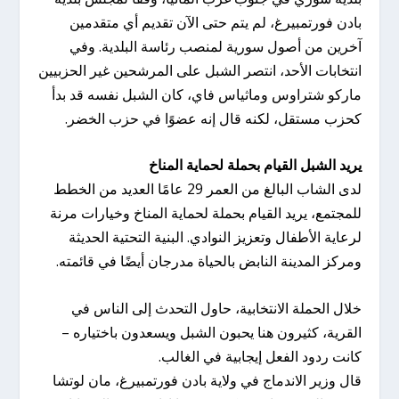
بادن فورتمبيرغ، لم يتم حتى الآن تقديم أي متقدمين
آخرين من أصول سورية لمنصب رئاسة البلدية. وفي
انتخابات الأحد، انتصر الشبل على المرشحين غير الحزبيين
ماركو شتراوس وماثياس فاي، كان الشبل نفسه قد بدأ
كحزب مستقل، لكنه قال إنه عضوًا في حزب الخضر.
يريد الشبل القيام بحملة لحماية المناخ
لدى الشاب البالغ من العمر 29 عامًا العديد من الخطط
للمجتمع، يريد القيام بحملة لحماية المناخ وخيارات مرنة
لرعاية الأطفال وتعزيز النوادي. البنية التحتية الحديثة
ومركز المدينة النابض بالحياة مدرجان أيضًا في قائمته.
خلال الحملة الانتخابية، حاول التحدث إلى الناس في
القرية، كثيرون هنا يحبون الشبل ويسعدون باختياره –
كانت ردود الفعل إيجابية في الغالب.
قال وزير الاندماج في ولاية بادن فورتمبيرغ، مان لوتشا