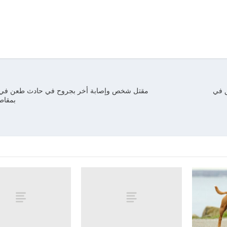
ق في
مقتل شخص وإصابة أخر بجروح في حادث طعن في م
بمقاطع