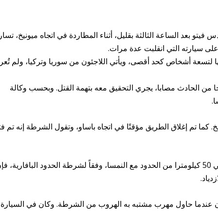
يتو بعد الساعة الثالثة بقليل، أثناء المطاردة في اتجاه ميونيخ، تسار
على سيارته التي انقلبت عدة مرات.
ة مسموح بها لتسعة أشخاص كحد أقصى، ويأتي اللاجئون من سوريا وتركيا، ولم تُع
من الحادث مصابا، يجري التحقيق معه بتهمة القتل. وبحسب وكالة
ا.
. كما تم إغلاق الطريق مؤقتًا في اتجاه باساو، وتقول الشرطة إنه تم فت
ويقع المخرج الذي وقع فيه الحادث على بعد حوالي 50 كيلومترا من الحدود مع النمسا، وفقاً لشرطة الحدود البافارية، ف
دياد.
ن عندما حاول مهرب مشتبه به الهروب من الشرطة. وكان في السيارة