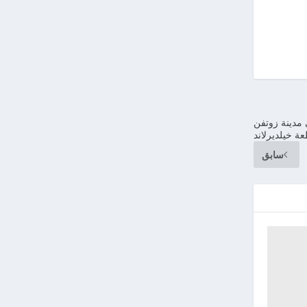
دينة زوتفن
ة خيلديرلاند
سابق