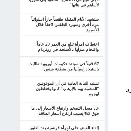
لأساهم في بنائها”
ستشهد الأيام المقبلة طقساً حاراً استوائياً
مرة أخرى وسيبرد الطقس لاحقاً خلال
الأسبوع
اختطاف امرأة تبلغ من العمر 20 عاماً
واقتحام منزلها بالأسلحة في روتردام
67 قتيلاً في سبتة: حكومات أوروبية طالبت
باستبعاد إسبانيا من منطقة شنغن
تشتبه النيابة العامة في أن الموقوفين
“المشتبه بهم بالإرهاب” كانوا يخططون
يارة،
لهجوم
عاد معدل التضخم وارتفاع الأسعار إلى ما
فوق 3% بسبب ارتفاع أسعار الطاقة
إلقاء القبض على امرأة فرنسية بعد العثور