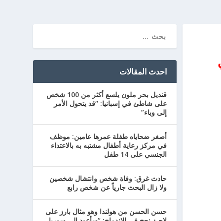
احدث المقالات
قنديل بحر ملون يلسع أكثر من 100 شخص
على شاطئ في إسبانيا: “قد يتحول الأمر
إلى وباء”
أصغر ضحاياه طفلة عمرها عامين: موظف
في مركز رعاية أطفال مشتبه به بالاعتداء
الجنسي على 14 طفل
حادث غرق: وفاة شخص وانتشال شخصين
ولا زال البحث جارياً عن شخص رابع
حسن الحسن من هولندا وهو مثال بارز على
لاجئ نجح في الاندماج: “سأعود إلى سوريا