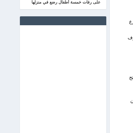
على رفات خمسة أطفال رضع في منزلها
ع
رف
ح
إن