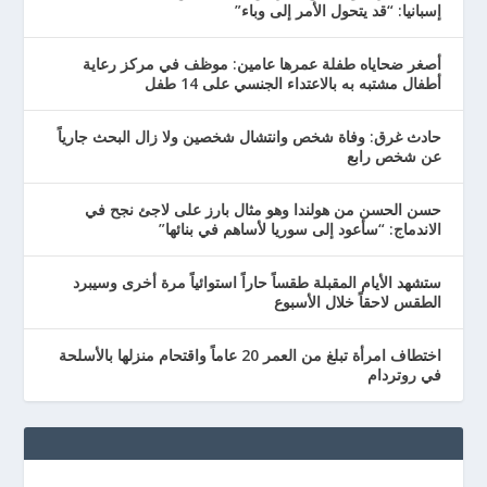
إسبانيا: “قد يتحول الأمر إلى وباء”
أصغر ضحاياه طفلة عمرها عامين: موظف في مركز رعاية
أطفال مشتبه به بالاعتداء الجنسي على 14 طفل
حادث غرق: وفاة شخص وانتشال شخصين ولا زال البحث جارياً
عن شخص رابع
حسن الحسن من هولندا وهو مثال بارز على لاجئ نجح في
الاندماج: “سأعود إلى سوريا لأساهم في بنائها”
ستشهد الأيام المقبلة طقساً حاراً استوائياً مرة أخرى وسيبرد
الطقس لاحقاً خلال الأسبوع
اختطاف امرأة تبلغ من العمر 20 عاماً واقتحام منزلها بالأسلحة
في روتردام