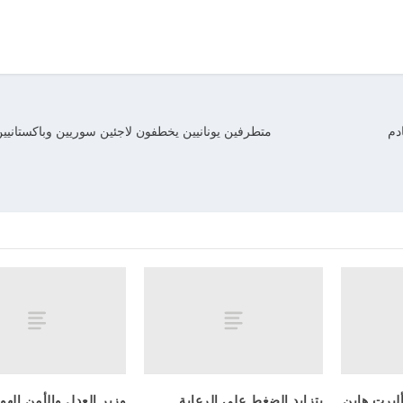
دم
متطرفين يونانيين يخطفون لاجئين سوريين وباكستانيي
برت هاين
يتزايد الضغط على الرعاية
وزير العدل والأمن الهو