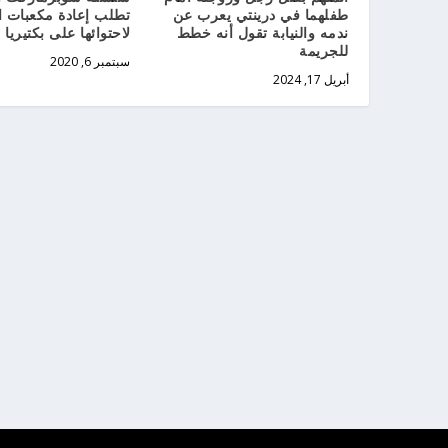
طفلهما في درينتي يعرب عن
تطلب إعادة مكعبات ا
ندمه والنيابة تقول أنه خطط
لاحتوائها على بكتيريا ا
للجريمة
سبتمبر 6, 2020
أبريل 17, 2024