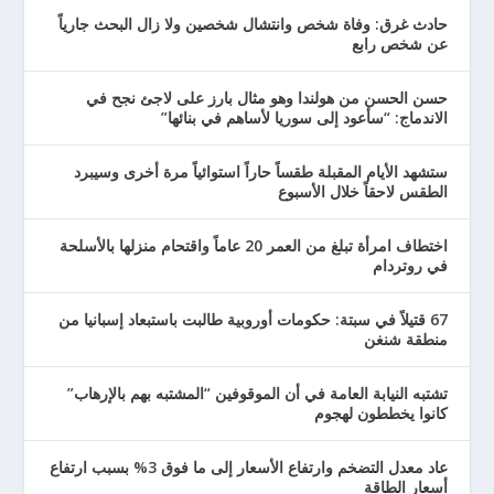
حادث غرق: وفاة شخص وانتشال شخصين ولا زال البحث جارياً
عن شخص رابع
حسن الحسن من هولندا وهو مثال بارز على لاجئ نجح في
الاندماج: “سأعود إلى سوريا لأساهم في بنائها”
ستشهد الأيام المقبلة طقساً حاراً استوائياً مرة أخرى وسيبرد
الطقس لاحقاً خلال الأسبوع
اختطاف امرأة تبلغ من العمر 20 عاماً واقتحام منزلها بالأسلحة
في روتردام
67 قتيلاً في سبتة: حكومات أوروبية طالبت باستبعاد إسبانيا من
منطقة شنغن
تشتبه النيابة العامة في أن الموقوفين “المشتبه بهم بالإرهاب”
كانوا يخططون لهجوم
عاد معدل التضخم وارتفاع الأسعار إلى ما فوق 3% بسبب ارتفاع
أسعار الطاقة