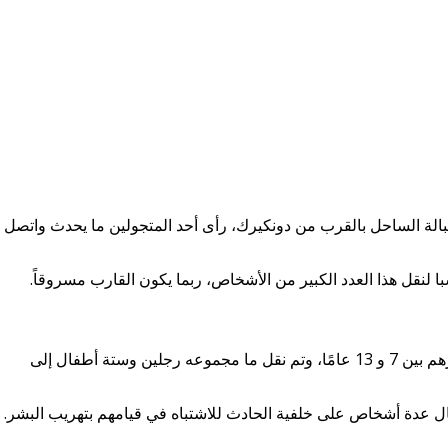
الة الساحل بالقرب من دونكيرك، رأى أحد المتجولين ما يحدث واتصل
 لنقل هذا العدد الكبير من الأشخاص، ربما يكون القارب مسروقاً.
كان على متن القارب عشرة أطفال تتراوح أعمارهم بين 7 و 13 عامًا، وتم نقل ما مجموعه رجلين وستة أطفال إلى
تقال عدة أشخاص على خلفية الحادث للاشتباه في قيامهم بتهريب البشر.