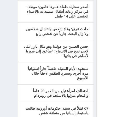
أصغر ضحاياه طفلة عمرها عامين: موظف
في مركز رعاية أطفال مشتبه به بالاعتداء
الجنسي على 14 طفل
حادث غرق: وفاة شخص وانتشال شخصين
ولا زال البحث جارياً عن شخص رابع
حسن الحسن من هولندا وهو مثال بارز على
لاجئ نجح في الاندماج: “سأعود إلى سوريا
لأساهم في بنائها”
ستشهد الأيام المقبلة طقساً حاراً استوائياً
مرة أخرى وسيبرد الطقس لاحقاً خلال
الأسبوع
اختطاف امرأة تبلغ من العمر 20 عاماً
واقتحام منزلها بالأسلحة في روتردام
67 قتيلاً في سبتة: حكومات أوروبية طالبت
باستبعاد إسبانيا من منطقة شنغن