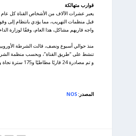
قوارب متهالكة
يعبر عشرات الآلاف من الأشخاص القناة كل عام ع
قبل منظمات التهريب، مما يؤدي بانتظام إلى وقوع 
واجه قاربهم مشاكل، هذا العام، وفقًا لوزارة الداخلية البريطانية،
منذ حوالي أسبوع ونصف، قالت الشرطة الأوروبية 
تنشط على “طريق القناة”، وبحسب منظمة الشرطة 
و تم مصادرة 24 قاربًا مطاطيًا و175 سترة نجاة و81 عوامة نجاة للأطفال.
المصدر
:
NOS