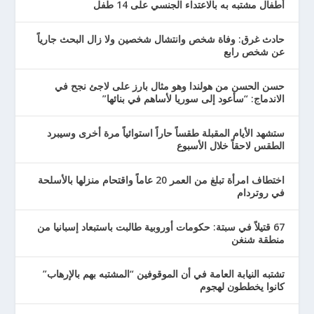
أطفال مشتبه به بالاعتداء الجنسي على 14 طفل
حادث غرق: وفاة شخص وانتشال شخصين ولا زال البحث جارياً
عن شخص رابع
حسن الحسن من هولندا وهو مثال بارز على لاجئ نجح في
الاندماج: “سأعود إلى سوريا لأساهم في بنائها”
ستشهد الأيام المقبلة طقساً حاراً استوائياً مرة أخرى وسيبرد
الطقس لاحقاً خلال الأسبوع
اختطاف امرأة تبلغ من العمر 20 عاماً واقتحام منزلها بالأسلحة
في روتردام
67 قتيلاً في سبتة: حكومات أوروبية طالبت باستبعاد إسبانيا من
منطقة شنغن
تشتبه النيابة العامة في أن الموقوفين “المشتبه بهم بالإرهاب”
كانوا يخططون لهجوم