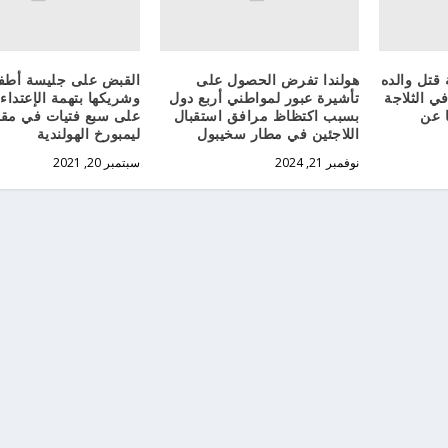
قتل والده
هولندا تفرض الحصول على
القبض على جليسة أطف
ي الثلاجة
تأشيرة عبور لمواطني أربع دول
وشريكها بتهمة الإعتداء
ا عن
بسبب اكتظاظ مرافق استقبال
على سبع فتيات في مق
اللاجئين في مطار سخيبول
ليمبورخ الهولندية
نوفمبر 21, 2024
سبتمبر 20, 2021