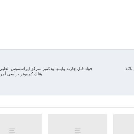
ثلاثة
فؤاد قتل جارته وابنتها ودكتور بمركز ايراسموس الطبي
هناك كمبيوتر برأسي أمر