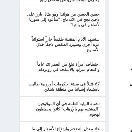
حسن الحسن من هولندا وهو مثال بارز على
لاجئ نجح في الاندماج: “سأعود إلى سوريا
لأساهم في بنائها”
ستشهد الأيام المقبلة طقساً حاراً استوائياً
مرة أخرى وسيبرد الطقس لاحقاً خلال
الأسبوع
اختطاف امرأة تبلغ من العمر 20 عاماً
واقتحام منزلها بالأسلحة في روتردام
ي
67 قتيلاً في سبتة: حكومات أوروبية طالبت
باستبعاد إسبانيا من منطقة شنغن
تشتبه النيابة العامة في أن الموقوفين
“المشتبه بهم بالإرهاب” كانوا يخططون
لهجوم
عاد معدل التضخم وارتفاع الأسعار إلى ما
ة