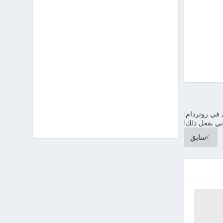
 في روتردام:
ني بفعل ذلك!
سابق