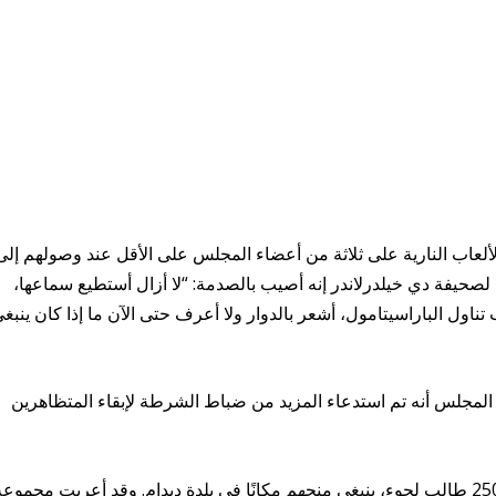
لألعاب النارية على ثلاثة من أعضاء المجلس على الأقل عند وصولهم إلى
لصحيفة دي خيلدرلاندر إنه أصيب بالصدمة: “لا أزال أستطيع سماعها،
تناول الباراسيتامول، أشعر بالدوار ولا أعرف حتى الآن ما إذا كان ينبغ
المجلس أنه تم استدعاء المزيد من ضباط الشرطة لإبقاء المتظاهرين
وفي مونتفيرلاند، هناك حديث عن وصول حوالي 250 طالب لجوء، ينبغي منحهم مكانًا في بلدة ديدام. وقد أعربت مجموع