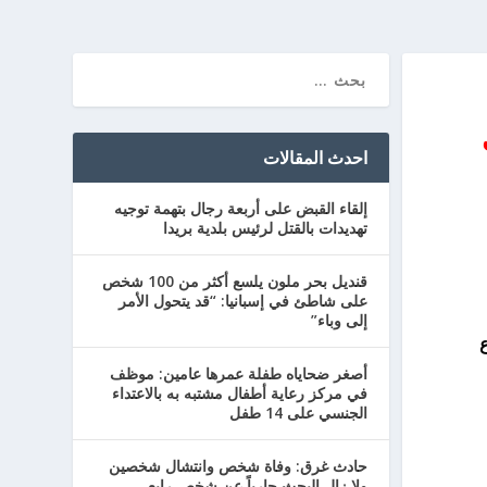
احدث المقالات
إلقاء القبض على أربعة رجال بتهمة توجيه
تهديدات بالقتل لرئيس بلدية بريدا
قنديل بحر ملون يلسع أكثر من 100 شخص
على شاطئ في إسبانيا: “قد يتحول الأمر
إلى وباء”
ع
أصغر ضحاياه طفلة عمرها عامين: موظف
في مركز رعاية أطفال مشتبه به بالاعتداء
الجنسي على 14 طفل
حادث غرق: وفاة شخص وانتشال شخصين
ولا زال البحث جارياً عن شخص رابع