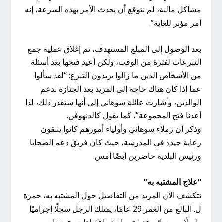
مشاكل مالية، لم نتوقع أن يحدث الأمر بهذه السرعة، إنه
أمر مؤثر للغاية”.
بعد الوصول إلى المبلغ المستهدف، تم إغلاق عملية جمع
التبرعات لفترة من الوقت، ولكن أعيد فتحها بعد أسئلة
من الأشخاص الذين ما زالوا يريدون التبرع: “لقد سألوا
عما إذا كان هناك حاجة إلى المزيد بعد الجنازة لدعم
الوالدين، وأشارت عائلة سوهاني إلى أنها ستقدر ذلك، لذا
أعدنا فتح المجموعة”، كما يقول كالدنهوفن.
وذكر أن زملاء سوهاني وأولياء أمورهم كانوا يتلقون
رعاية جيدة في المدرسة، حيث كان فريق دعم الضحايا
ورئيس البلدية حاضرين أيضًا أمس.
“علاج المشتبه به”
تتكشف الآن المزيد من التفاصيل حول المشتبه به، حمزة
ل. البالغ من العمر 29 عامًا، يمتلك الرجل سجلًا إجراميًا
طويلًا مع جرائم عنيفة سابقة واعتداءات وتهديدات،