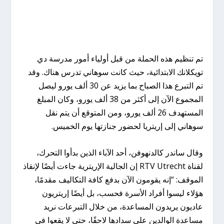
تم تنظيم هذه الحملة من قبل أولياء أمور مدرسة دي
تويكلانك الابتدائية، حيث كانت سوهاني تدرس هناك. وقد
تم التبرع هذا الصباح بما يزيد عن 30 ألف يورو ليصل
المجموع الآن إلى أكثر من 38 ألف يورو، وكان المبلغ
المستهدف 26 ألف يورو، ومن المتوقع أن يتم نقل
سوهاني إلى إريتريا لحضور جنازتها يوم الخميس.
وقال ساندر كالدنهوفن، أحد الآباء الذين بدأوا التحرك،
لقناة RTV Utrecht إن الجالية الإريترية جاءت أيضًا لإنقاذ
الموقف: “إنه يقومون الآن بدفع كافة التكاليف مقدمًا،
هؤلاء ليسوا أفراد الأسرة فحسب، بل أيضًا إريتريون
عاديون يريدون المساعدة، من خلال التبرعات نريد
مساعدة الوالدين على سدادها لاحقًا، حتى لا يقعوا في