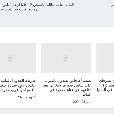
في
النيابة العامة تطالب بالسجن 12 عامً
زوجته: كانت قد أبلغت عن
 تعترفان
تسعة أشخاص يعتدون بالضرب
شرطة الحدود الألمانية 
بقتل طفلة تبلغ من العمر 12
على شابين سوري ومغربي بعد
القبض على سيارة صغي
في ألمانيا
دفاعهم عن فتاة محجبة في
11 مهاجراً قرب حدود النمسا
ألمانيا
أكتوبر 7, 2020
يناير 23, 2024