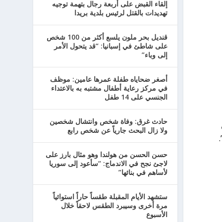
إلقاء القبض على أربعة رجال بتهمة توجيه
تهديدات بالقتل لرئيس بلدية بريدا
قنديل بحر ملون يلسع أكثر من 100 شخص
على شاطئ في إسبانيا: “قد يتحول الأمر
إلى وباء”
أصغر ضحاياه طفلة عمرها عامين: موظف
في مركز رعاية أطفال مشتبه به بالاعتداء
الجنسي على 14 طفل
حادث غرق: وفاة شخص وانتشال شخصين
ولا زال البحث جارياً عن شخص رابع
حسن الحسن من هولندا وهو مثال بارز على
لاجئ نجح في الاندماج: “سأعود إلى سوريا
لأساهم في بنائها”
ستشهد الأيام المقبلة طقساً حاراً استوائياً
مرة أخرى وسيبرد الطقس لاحقاً خلال
الأسبوع