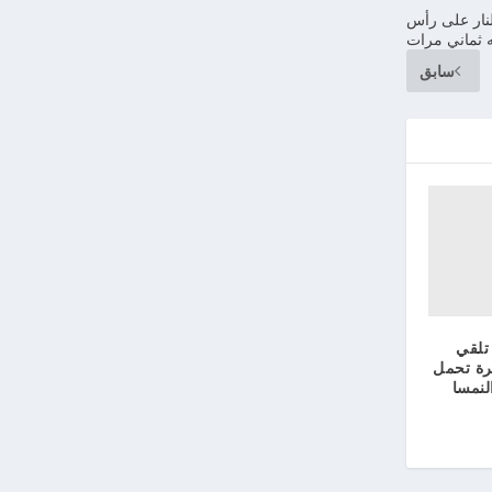
ا لرجل أطلق النار على رأس
ه ثماني مرات
سابق
تلقي
رة تحمل