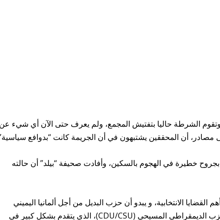
 وتقوم الشرطة حاليا بتفتيش المجمع، ولم يعرف حتى الآن أي شيء عن
لى مصادر، أن المحققين يشتبهون في أن الجريمة كانت “بدوافع سياسية”.
ائح الإسباني البالغ من العمر 30 عاما بجروح خطيرة في الهجوم بالسكين، وأفادت صحيفة “بيلد” أن حالته
هم القضايا الانتخابية، و يبدو أن حزب البديل من أجل ألمانيا اليميني
المتطرف يتجه لتحقيق مكاسب تاريخية خلف الحزب الديمقراطي المسيحي (CDU/CSU)، الذي يتقدم بشكل كبير في