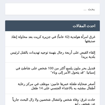
احدث المقالات
غرق امرأة هولندية (42 عاماً) في جزيرة كريت بعد محاولة إنقاذ
صديقتها
إلقاء القبض على أربعة رجال بتهمة توجيه تهديدات بالقتل لرئيس
بلدية بريدا
قنديل بحر ملون يلسع أكثر من 100 شخص على شاطئ في
إسبانيا: “قد يتحول الأمر إلى وباء”
أصغر ضحاياه طفلة عمرها عامين: موظف في مركز رعاية
أطفال مشتبه به بالاعتداء الجنسي على 14 طفل
حادث غرق: وفاة شخص وانتشال شخصين ولا زال البحث جارياً
عن شخص رابع