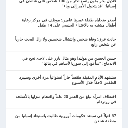
قنديل بحر ملون يلسع أكثر من 100 شخص على شاطئ في
إسبانيا: “قد يتحول الأمر إلى وباء”
أصغر ضحاياه طفلة عمرها عامين: موظف في مركز رعاية
أطفال مشتبه به بالاعتداء الجنسي على 14 طفل
حادث غرق: وفاة شخص وانتشال شخصين ولا زال البحث جارياً
عن شخص رابع
حسن الحسن من هولندا وهو مثال بارز على لاجئ نجح في
الاندماج: “سأعود إلى سوريا لأساهم في بنائها”
ستشهد الأيام المقبلة طقساً حاراً استوائياً مرة أخرى وسيبرد
الطقس لاحقاً خلال الأسبوع
اختطاف امرأة تبلغ من العمر 20 عاماً واقتحام منزلها بالأسلحة
في روتردام
67 قتيلاً في سبتة: حكومات أوروبية طالبت باستبعاد إسبانيا من
منطقة شنغن