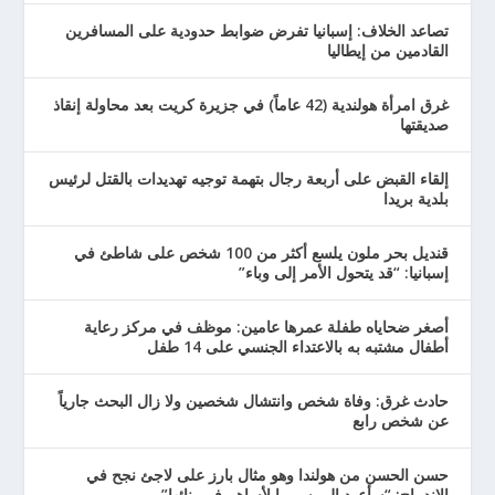
تصاعد الخلاف: إسبانيا تفرض ضوابط حدودية على المسافرين
القادمين من إيطاليا
غرق امرأة هولندية (42 عاماً) في جزيرة كريت بعد محاولة إنقاذ
صديقتها
إلقاء القبض على أربعة رجال بتهمة توجيه تهديدات بالقتل لرئيس
بلدية بريدا
قنديل بحر ملون يلسع أكثر من 100 شخص على شاطئ في
إسبانيا: “قد يتحول الأمر إلى وباء”
أصغر ضحاياه طفلة عمرها عامين: موظف في مركز رعاية
أطفال مشتبه به بالاعتداء الجنسي على 14 طفل
حادث غرق: وفاة شخص وانتشال شخصين ولا زال البحث جارياً
عن شخص رابع
حسن الحسن من هولندا وهو مثال بارز على لاجئ نجح في
الاندماج: “سأعود إلى سوريا لأساهم في بنائها”