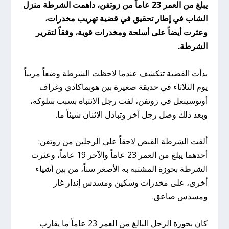
يبلغ من العمر 23 عاماً من زوتفن، داهمت الشرطة منزل
الشاب في إطار تحقيق في قضية تهريب مخدرات،
وعثرت أيضاً على أسلحة ومخدرات قوية، وفقاً لتقرير
الشرطة.
بدأت القضية تتكشف عندما لاحظت الشرطة وضعاً مريباً
يوم الثلاثاء في حديقة صغيرة بين هوبماكادي وغراف
أوتوسينغل في زوتفن، لفت رجل الانتباه بسبب سلوكه،
وبعد ذلك وصل رجل آخر وتبادل الاثنان شيئاً ما.
ألقت الشرطة القبض لاحقاً على الرجلين من زوتفن:
أحدهما يبلغ من العمر 23 عاماً والآخر 19 عاماً، وعثرت
الشرطة بحوزة المشتبه به الأصغر سناً، من بين أشياء
أخرى، على مخدرات وسكين ومسدس إنذار غاز
ومسدس صاعق.
كان بحوزة الرجل البالغ من العمر 23 عاماً ما يقارب