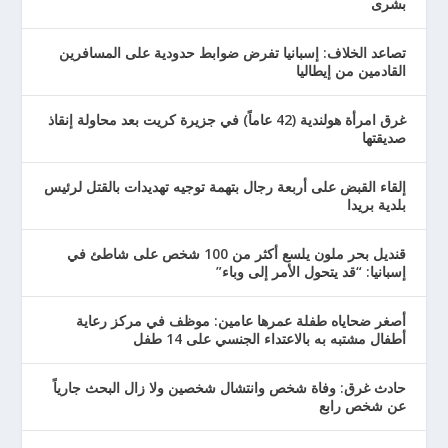
بشرى
تصاعد الخلاف: إسبانيا تفرض ضوابط حدودية على المسافرين
القادمين من إيطاليا
غرق امرأة هولندية (42 عاماً) في جزيرة كريت بعد محاولة إنقاذ
صديقتها
إلقاء القبض على أربعة رجال بتهمة توجيه تهديدات بالقتل لرئيس
بلدية بريدا
قنديل بحر ملون يلسع أكثر من 100 شخص على شاطئ في
إسبانيا: “قد يتحول الأمر إلى وباء”
أصغر ضحاياه طفلة عمرها عامين: موظف في مركز رعاية
أطفال مشتبه به بالاعتداء الجنسي على 14 طفل
حادث غرق: وفاة شخص وانتشال شخصين ولا زال البحث جارياً
عن شخص رابع