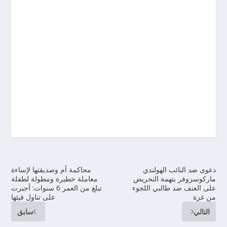
دعوى ضد النائب الهولندي
محاكمة أم وصديقتها لإساءة
ماركوسزوفر بتهمة التحريض
معاملة خطيرة ومطولة لطفلة
على العنف ضد طالبي اللجوء
تبلغ من العمر 6 سنوات: أجبرت
من غزة
على تناول قيئها
التالي
سابق