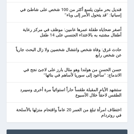
قنديل بحر ملون يلسع أكثر من 100 شخص على شاطئ في
إسبانيا: “قد يتحول الأمر إلى وباء”
أصغر ضحاياه طفلة عمرها عامين: موظف في مركز رعاية
أطفال مشتبه به بالاعتداء الجنسي على 14 طفل
حادث غرق: وفاة شخص وانتشال شخصين ولا زال البحث جارياً
عن شخص رابع
حسن الحسن من هولندا وهو مثال بارز على لاجئ نجح في
الاندماج: “سأعود إلى سوريا لأساهم في بنائها”
ستشهد الأيام المقبلة طقساً حاراً استوائياً مرة أخرى وسيبرد
الطقس لاحقاً خلال الأسبوع
اختطاف امرأة تبلغ من العمر 20 عاماً واقتحام منزلها بالأسلحة
في روتردام