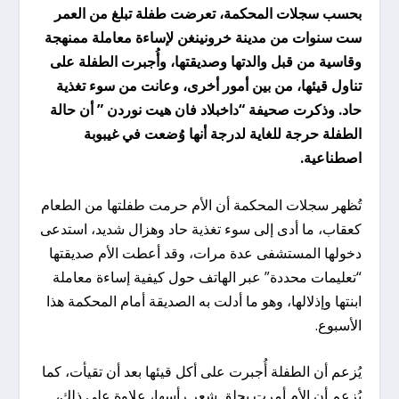
بحسب سجلات المحكمة، تعرضت طفلة تبلغ من العمر
ست سنوات من مدينة خرونينغن لإساءة معاملة ممنهجة
وقاسية من قبل والدتها وصديقتها، وأُجبرت الطفلة على
تناول قيئها، من بين أمور أخرى، وعانت من سوء تغذية
حاد. وذكرت صحيفة “داخبلاد فان هيت نوردن ” أن حالة
الطفلة حرجة للغاية لدرجة أنها وُضعت في غيبوبة
اصطناعية.
تُظهر سجلات المحكمة أن الأم حرمت طفلتها من الطعام
كعقاب، ما أدى إلى سوء تغذية حاد وهزال شديد، استدعى
دخولها المستشفى عدة مرات، وقد أعطت الأم صديقتها
“تعليمات محددة” عبر الهاتف حول كيفية إساءة معاملة
ابنتها وإذلالها، وهو ما أدلت به الصديقة أمام المحكمة هذا
الأسبوع.
يُزعم أن الطفلة أُجبرت على أكل قيئها بعد أن تقيأت، كما
يُزعم أن الأم أمرت بحلق شعر رأسها، علاوة على ذلك،