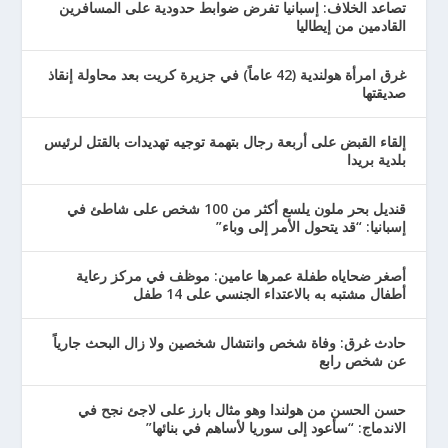
تصاعد الخلاف: إسبانيا تفرض ضوابط حدودية على المسافرين
القادمين من إيطاليا
غرق امرأة هولندية (42 عاماً) في جزيرة كريت بعد محاولة إنقاذ
صديقتها
إلقاء القبض على أربعة رجال بتهمة توجيه تهديدات بالقتل لرئيس
بلدية بريدا
قنديل بحر ملون يلسع أكثر من 100 شخص على شاطئ في
إسبانيا: “قد يتحول الأمر إلى وباء”
أصغر ضحاياه طفلة عمرها عامين: موظف في مركز رعاية
أطفال مشتبه به بالاعتداء الجنسي على 14 طفل
حادث غرق: وفاة شخص وانتشال شخصين ولا زال البحث جارياً
عن شخص رابع
حسن الحسن من هولندا وهو مثال بارز على لاجئ نجح في
الاندماج: “سأعود إلى سوريا لأساهم في بنائها”