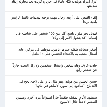
غرق امرأة هولندية (42 عاماً) في جزيرة كريت بعد محاولة إنقاذ
صديقتها
إلقاء القبض على أربعة رجال بتهمة توجيه تهديدات بالقتل لرئيس
بلدية بريدا
قنديل بحر ملون يلسع أكثر من 100 شخص على شاطئ في
إسبانيا: “قد يتحول الأمر إلى وباء”
أصغر ضحاياه طفلة عمرها عامين: موظف في مركز رعاية
أطفال مشتبه به بالاعتداء الجنسي على 14 طفل
حادث غرق: وفاة شخص وانتشال شخصين ولا زال البحث جارياً
عن شخص رابع
حسن الحسن من هولندا وهو مثال بارز على لاجئ نجح في
الاندماج: “سأعود إلى سوريا لأساهم في بنائها”
ستشهد الأيام المقبلة طقساً حاراً استوائياً مرة أخرى وسيبرد
الطقس لاحقاً خلال الأسبوع