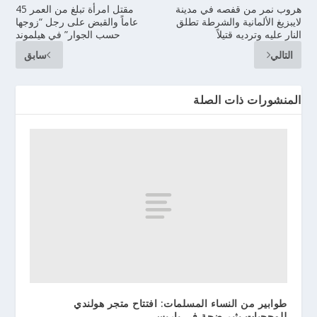
هروب نمر من قفصه في مدينة
مقتل امرأة تبلغ من العمر 45
لايبزيغ الألمانية والشرطة تطلق
عاماً والقبض على رجل “زوجها
النار عليه وترديه قتيلاً
حسب الجوار” في هيلموند
التالي
سابق
المنشورات ذات الصلة
طوابير من النساء المسلمات: افتتاح متجر هولندي
للمحجبات يثير ضجة في باريس