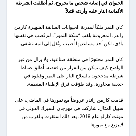
الحيوان في إصابة شخص ما بجروح، ثم أطلقت الشرطة
الألمانية النار عليه وأردته قتيلاً.
كان النمر ملكاً لمدربة الحيوانات السابقة الشهيرة كارمن
زاندر، المعروفة بلقب “ملكة النمور”، لم تُصب هي نفسها
بأذى، لكن أحد مساعديها أُصيب ونُقل إلى المستشفى.
كان النمر محتجزًا في منطقة صناعية، ولا يزال من غير
الواضح كيف تمكن من الفرار من قفصه، أطلق ضباط
شرطة مدججون بالسلاح النار على النمر وقتلوه في
حديقة مجاورة، وقد طوّقت فرق الإطفاء المنطقة.
قدمت كارمن زاندر عروضاً مع نمورها في الماضي، على
سبيل المثال، شاركت في مهرجان السيرك الدولي في
مونت كارلو عام 2018، بعد ذلك استقرت بالقرب من
لايبزيغ مع نمورها.