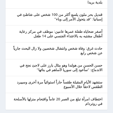
بلدية بريدا
قنديل بحر ملون يلسع أكثر من 100 شخص على شاطئ في
إسبانيا: “قد يتحول الأمر إلى وباء”
أصغر ضحاياه طفلة عمرها عامين: موظف في مركز رعاية
أطفال مشتبه به بالاعتداء الجنسي على 14 طفل
حادث غرق: وفاة شخص وانتشال شخصين ولا زال البحث جارياً
عن شخص رابع
حسن الحسن من هولندا وهو مثال بارز على لاجئ نجح في
الاندماج: “سأعود إلى سوريا لأساهم في بنائها”
ستشهد الأيام المقبلة طقساً حاراً استوائياً مرة أخرى وسيبرد
الطقس لاحقاً خلال الأسبوع
اختطاف امرأة تبلغ من العمر 20 عاماً واقتحام منزلها بالأسلحة
في روتردام