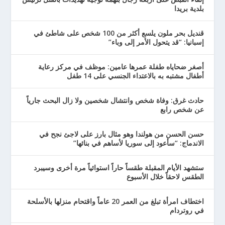
بلدية بريدا
قنديل بحر ملون يلسع أكثر من 100 شخص على شاطئ في
إسبانيا: “قد يتحول الأمر إلى وباء”
أصغر ضحاياه طفلة عمرها عامين: موظف في مركز رعاية
أطفال مشتبه به بالاعتداء الجنسي على 14 طفل
حادث غرق: وفاة شخص وانتشال شخصين ولا زال البحث جارياً
عن شخص رابع
حسن الحسن من هولندا وهو مثال بارز على لاجئ نجح في
الاندماج: “سأعود إلى سوريا لأساهم في بنائها”
ستشهد الأيام المقبلة طقساً حاراً استوائياً مرة أخرى وسيبرد
الطقس لاحقاً خلال الأسبوع
اختطاف امرأة تبلغ من العمر 20 عاماً واقتحام منزلها بالأسلحة
في روتردام