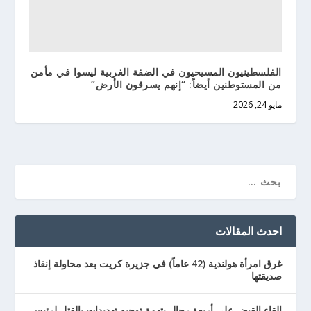
الفلسطينيون المسيحيون في الضفة الغربية ليسوا في مأمن
من المستوطنين أيضاً: “إنهم يسرقون الأرض”
مايو 24, 2026
احدث المقالات
غرق امرأة هولندية (42 عاماً) في جزيرة كريت بعد محاولة إنقاذ
صديقتها
إلقاء القبض على أربعة رجال بتهمة توجيه تهديدات بالقتل لرئيس