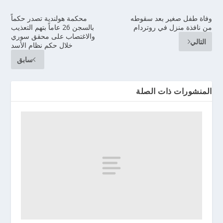
وفاة طفل صغير بعد سقوطه
محكمة هولندية تصدر حكماً
من نافذة منزل في روتردام
بالسجن 26 عاماً بتهم التعذيب
والاغتصاب على محقق سوري
التالي
خلال حكم نظام الأسد
سابق
المنشورات ذات الصلة